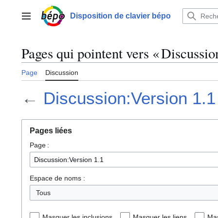
Aller
au
Disposition de clavier bépo
Menu principal
contenu
Pages qui pointent vers « Discussio
Page
Discussion
←
Discussion:Version 1.1
Pages liées
Page :
Espace de noms :
Tous
Masquer les inclusions
Masquer les liens
Mas