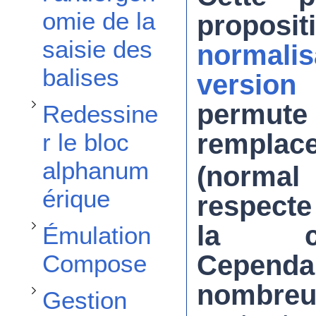
Afficher / masquer la sous-section
omie de la
propo
Émulation Compose
saisie des
normalis
Gestion des espaces insécables
balises
version
permute
Redessine
Afficher / masquer la sous-section
rempla
r le bloc
alphanum
(normal 
Afficher / masquer la sous-section
érique
respecte 
la car
Émulation
Cepen
Compose
nombre
Gestion