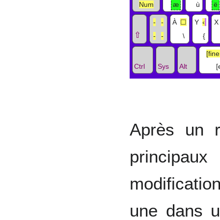
Num
æ
ù
ë
‑
‐
À
☐
Y
‹
X
⇧
-
-
\
{
[fin
Ctrl
Sys
Alt
[
Après un r
principau
modificatio
une dans 