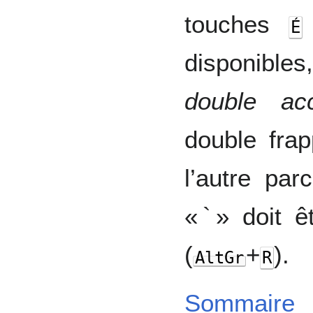
touches
É
disponibles
double ac
double frap
l’autre pa
« ` » doit 
(
+
).
AltGr
R
Sommaire