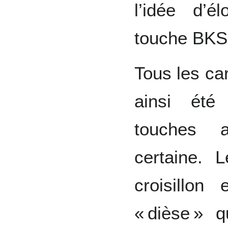
l’idée d’é
touche BKSL
Tous les ca
ainsi été
touches 
certaine.
croisillon
« dièse » 