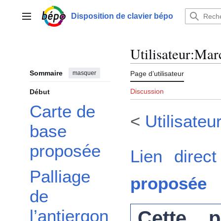
Aller
au
Disposition de clavier bépo
Menu principal
contenu
Utilisateur
:
Marc
Sommaire
masquer
Page d’utilisateur
Discussion
Début
Carte de
<
Utilisateu
Redessiner le bloc alphanumérique
base
proposée
Lien direc
Palliage
proposée
de
l’antiergon
Cette 