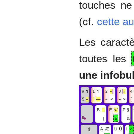
touches ne 
(cf.
cette au
Les caract
toutes les
une infobul
#
¶
1
¶
2
«
3
»
4
$
–
"
—
«
<
»
>
(
B
_
É
</
P
§
↹
|
á
&
⇪
A
Æ
U
Ù
I
ȯ