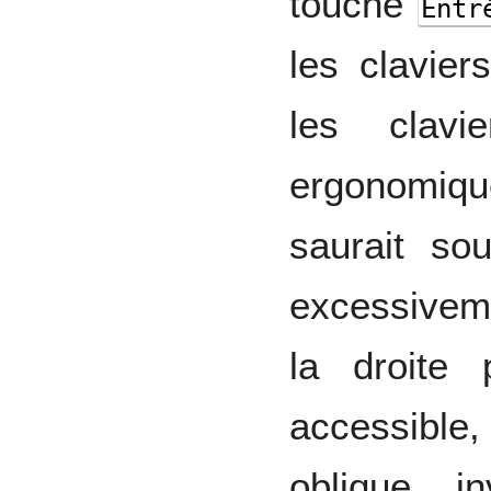
touche
Entr
les clavier
les clav
ergonomique
saurait sou
excessivem
la droite
accessible
oblique i