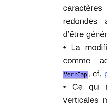
caractère
redondés a
d’être géné
• La modif
comme adj
, cf.
VerrCap
• Ce qui 
verticales