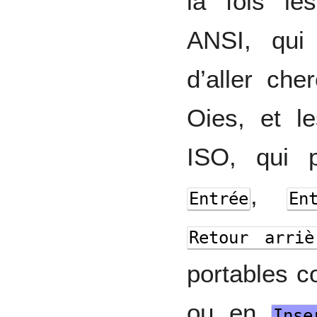
la fois les
ANSI, qui
d’aller che
Oies, et le
ISO, qui 
,
Entrée
En
Retour arriè
portables 
ou en
Inse