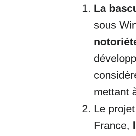
La basc
sous Wi
notoriét
développ
considère
mettant à
Le proje
France,