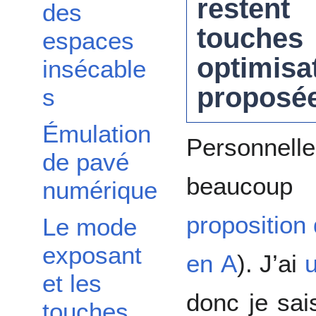
resten
des
touches
espaces
optim
insécable
proposée
s
Émulation
Personne
de pavé
beaucoup
numérique
Un double sélecteur de groupe rémanent
proposition
Le mode
Touches mortes
exposant
en A
). J’ai
et les
donc je sai
touches