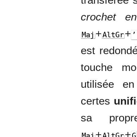
crochet e
+
+
Maj
AltGr
’
est redond
touche mo
utilisée e
certes
unif
sa prop
+
+
Maj
AltGr
G