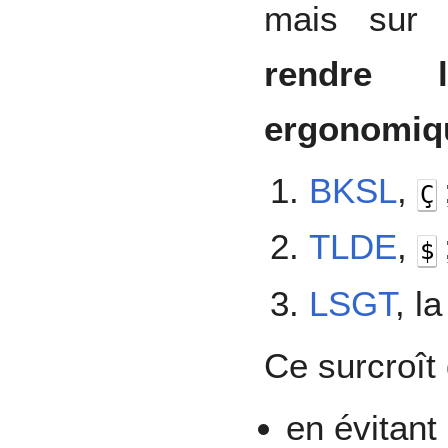
mais su
rendre l
ergonomiqu
BKSL
,
Ç
TLDE
,
$
LSGT
, l
Ce surcroît 
en évitant 