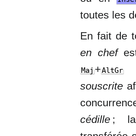
toutes les d
En fait de 
en chef
est
+
p
Maj
AltGr
souscrite
af
concurrenc
cédille
; 
transférée 