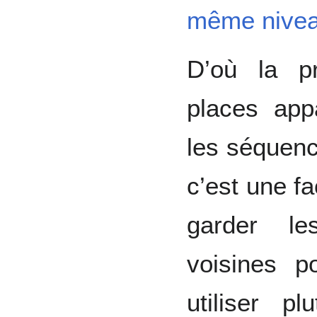
même nive
D’où la pr
places ap
les séquenc
c’est une fa
garder le
voisines p
utiliser p