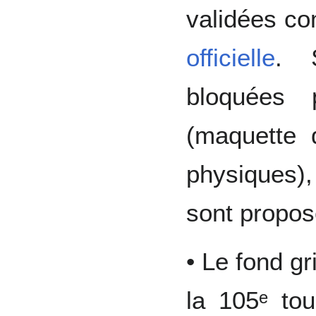
validées c
officielle
. 
bloquées 
(maquette 
physiques)
sont propos
• Le fond gr
la 105ᵉ tou