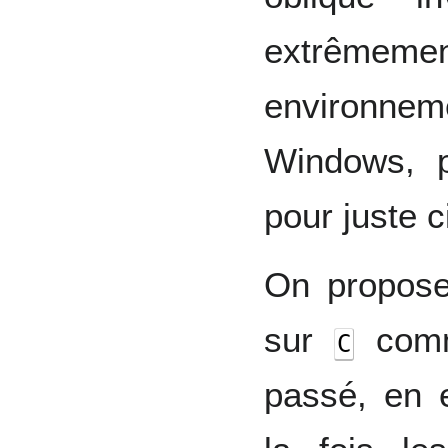
extrêmemen
environne
Windows, 
pour juste c
On propos
sur
comm
C
passé, en e