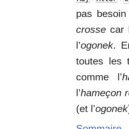
pas besoin
crosse
car 
l’
ogonek
. E
toutes les 
comme l’
h
l’
hameçon ré
(et l’
ogonek
Sommaire