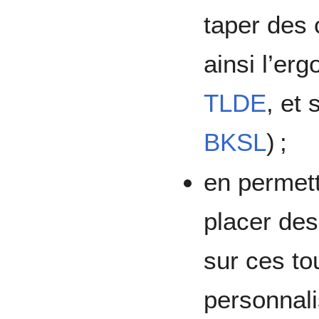
taper des 
ainsi l’er
TLDE
, et
BKSL
) ;
en permetta
placer des
sur ces to
personnalis