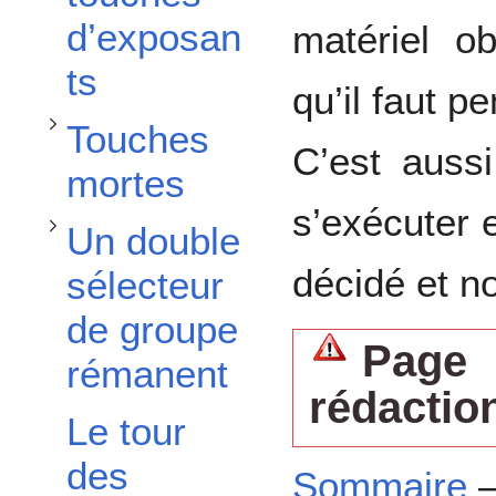
Afficher / masquer la sous-section
d’exposan
matériel o
Afficher / masquer la sous-section
ts
qu’il faut p
Touches
C’est aussi
mortes
s’exécuter 
Un double
décidé et n
sélecteur
de groupe
Pag
rémanent
rédactio
Le tour
des
Sommaire
—