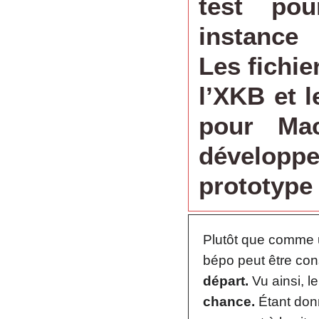
test po
instance
Les fichie
l’XKB et l
pour Ma
dévelop
prototype 
Plutôt que comme 
bépo peut être c
départ.
Vu ainsi, l
chance.
Étant donn