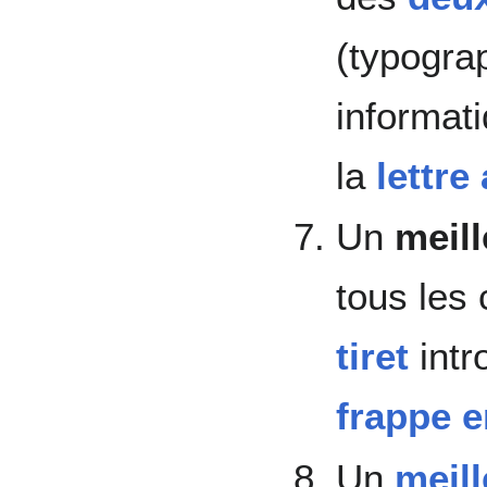
(typogra
informati
la
lettre
Un
meill
tous les 
tiret
intr
frappe e
Un
meil