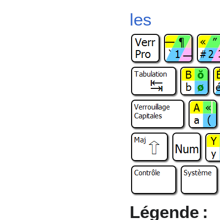
les i
Légende :
s