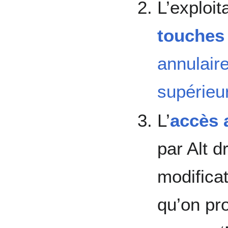
L’exploit
touches
annulair
supérieu
L’
accès 
par Alt dr
modifica
qu’on pr