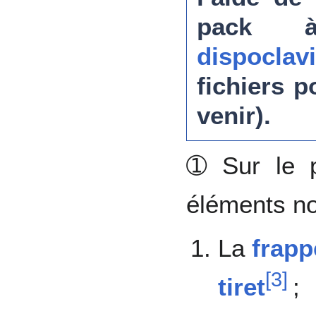
pack à
dispoclavi
fichiers 
venir).
➀ Sur le p
éléments n
La
frapp
[
3
]
tiret
;