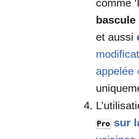
comme ‘P
bascule
et aussi
modificat
appelée 
uniqueme
L’utilisa
sur l
Pro