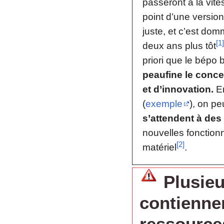
passeront à la vit
point d’une version
juste, et c’est do
[
1
]
deux ans plus tôt
priori que le bépo 
peaufine le conce
et d’innovation.
En
(
exemple
), on pe
s’attendent à des
nouvelles fonctionn
[
2
]
matériel
.
Plusie
contienn
ressource