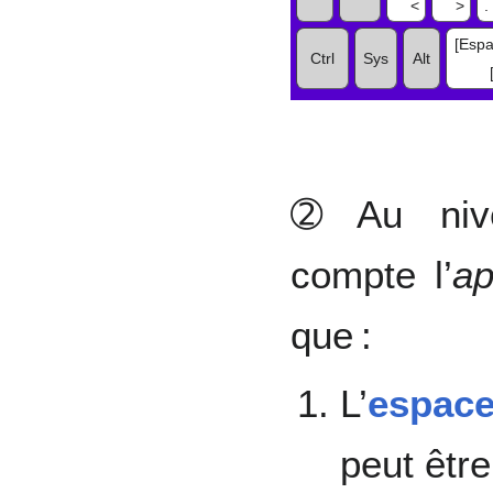
<
>
.
[Espa
Ctrl
Sys
Alt
➁ Au ni
compte l’
ap
que :
L’
espace
peut être