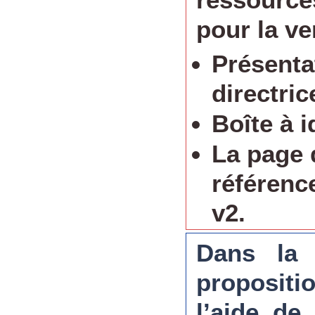
pour la ve
Présenta
directric
Boîte à i
La page 
référenc
v2.
Dans la s
propositi
l’aide de