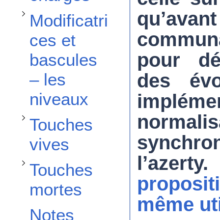
Afficher / masquer la sous-section Touches vives
qu’avan
Modificatri
commun
ces et
Afficher / masquer la sous-section Touches mortes
pour dé
bascules
des évo
– les
niveaux
impléme
normal
Touches
synchro
vives
l’azer
Touches
proposit
mortes
même uti
Notes