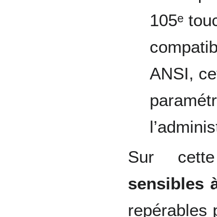
105ᵉ touc
compatibi
ANSI, cet
paramétr
l’adminis
Sur cett
sensibles 
repérables 