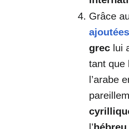
Grâce a
ajoutées
grec
lui 
tant que 
l’arabe 
pareille
cyrilliqu
l’
hébreu