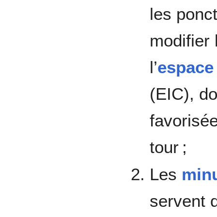
les ponc
modifier 
l’
espace 
(EIC), do
favorisé
tour ;
Les
minu
servent d