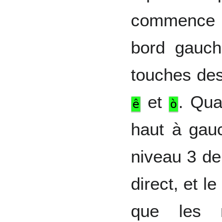
commence p
bord gauche
touches des
et
. Qua
ê
ò
haut à gau
niveau 3 de
direct, et l
que les 