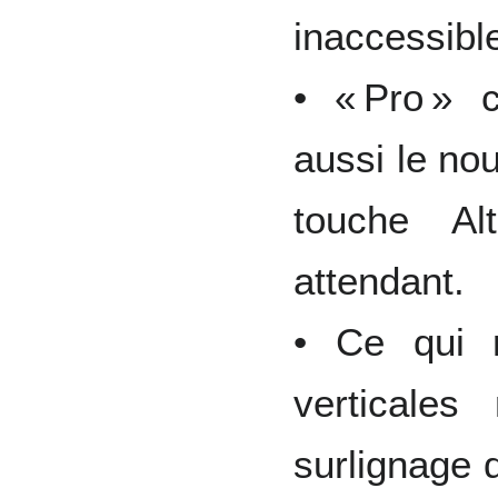
inaccessibl
• « Pro »
aussi le no
touche Al
attendant.
• Ce qui 
verticale
surlignage d