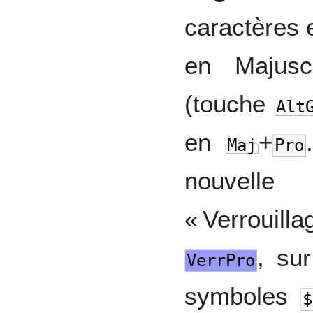
caractères e
en Majusc
(touche
Alt
en
+
Maj
Pro
nouvell
« Verroui
, su
VerrPro
symboles
$