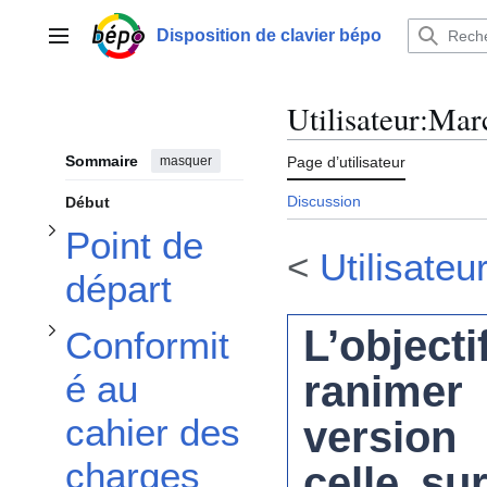
Afficher / masquer la sous-section Conformité au cahier des charges
Afficher / masquer la sous-section Point de départ
Aller
au
Disposition de clavier bépo
Menu principal
contenu
Utilisateur
:
Marc
Afficher / masquer la sous-section Modificatrices et bascules – les niveaux
Sommaire
masquer
Page d’utilisateur
Discussion
Début
Point de
<
Utilisateu
départ
L’objecti
Conformit
ranimer 
é au
cahier des
version
charges
celle su