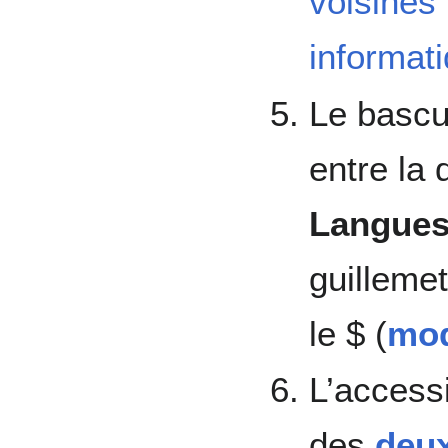
voisines
informat
Le bascu
entre la d
Langue
guillemet
le $ (
mo
L’accessi
des
deu