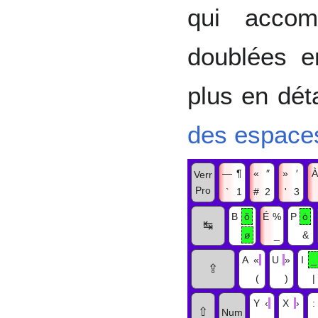
qui accom
doublées 
plus en dét
des espace
—
¶
«
″
»
′
À
Verr
Pro
`
1
#
2
'
3
B
ŏ
É
%
P
ȯ
↹
ø
_
&
A
«
U
»
I
_
⇪
(
)
|
Y
‹
X
›
:
⇧
Num