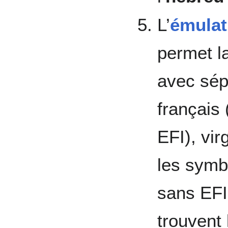
L’
émulat
permet la
avec sép
français 
EFI), vir
les symb
sans EFI
trouvent