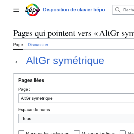
Aller
au
Disposition de clavier bépo
Menu principal
contenu
Pages qui pointent vers « AltGr sy
Page
Discussion
←
AltGr symétrique
Pages liées
Page :
Espace de noms :
Tous
Masquer les inclusions
Masquer les liens
Mas