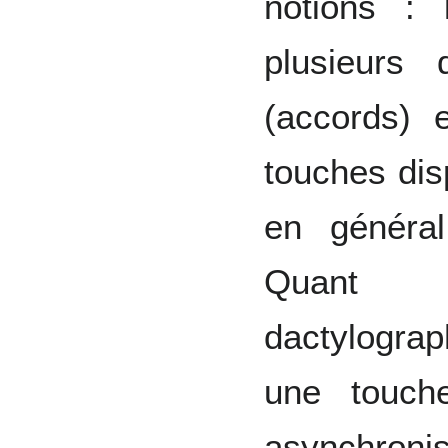
notions : l
plusieurs
(accords) 
touches disp
en général
Quant 
dactylogra
une touch
asynchroni