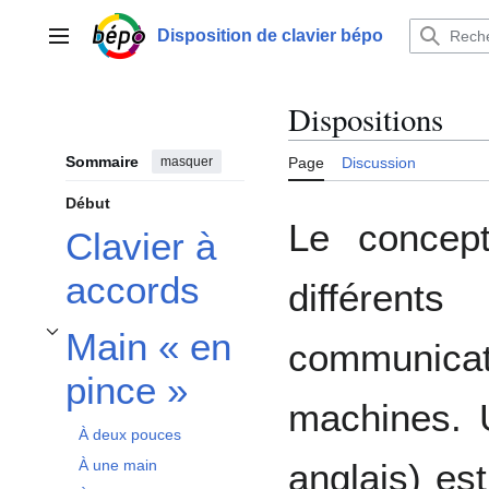
Aller
au
Disposition de clavier bépo
Menu principal
contenu
Dispositions
Sommaire
masquer
Page
Discussion
Début
Le conce
Clavier à
accords
différe
Main « en
communica
Afficher / masquer la sous-section Main « en pince »
pince »
machines. U
À deux pouces
anglais) es
À une main