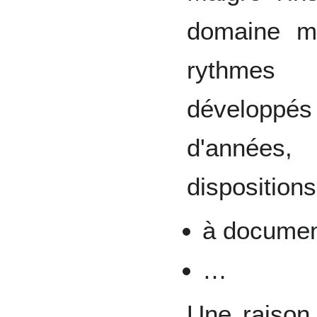
domaine mu
rythmes 
développé
d'années
dispositions
à docume
…
Une raison 