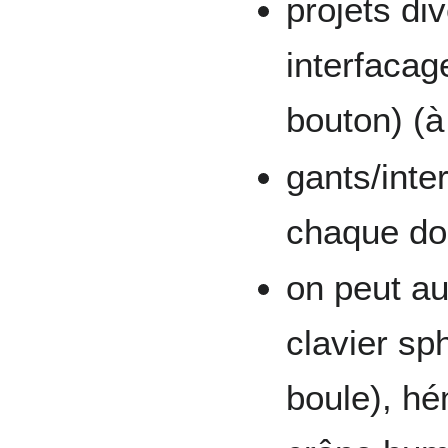
projets di
interfacag
bouton) (à
gants/inte
chaque do
on peut au
clavier sp
boule), hé