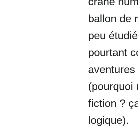
crâne huma
ballon de
peu étudié
pourtant 
aventures 
(pourquoi 
fiction ? ç
logique).