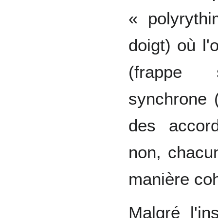
« polyryth
doigt) où l
(frappe s
synchrone (
des accor
non, chacun
manière coh
Malgré l'in