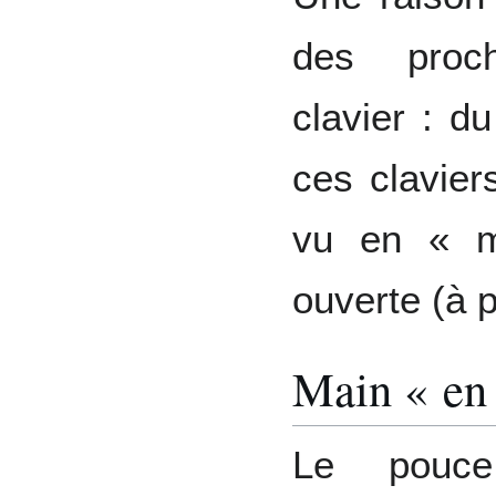
des proch
clavier : d
ces clavier
vu en « m
ouverte (à p
Main « en
Le pouce