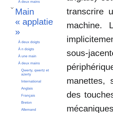
À deux mains
transcrire
Main
Afficher / masquer la sous-section Main « applatie »
« applatie
machine. L
»
impliciteme
À deux doigts
À n doigts
sous-jac
À une main
À deux mains
périphériqu
Qwerty, qwertz et
azerty
manettes, s
International
Anglais
des touches
Français
Breton
mécaniq
Allemand