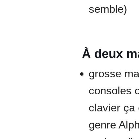
semble)
À deux m
grosse ma
consoles d
clavier ç
genre Alph