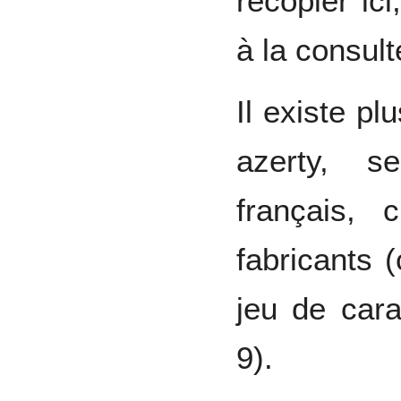
recopier ic
à la consult
Il existe pl
azerty, s
français, 
fabricants (
jeu de carac
9).