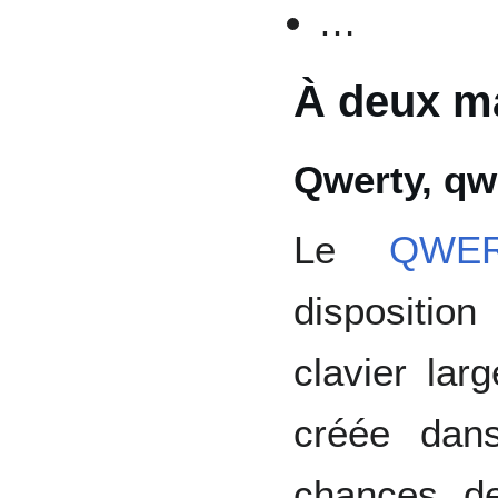
…
À deux m
Qwerty, qwe
Le
QWE
dispositi
clavier lar
créée dan
chances d