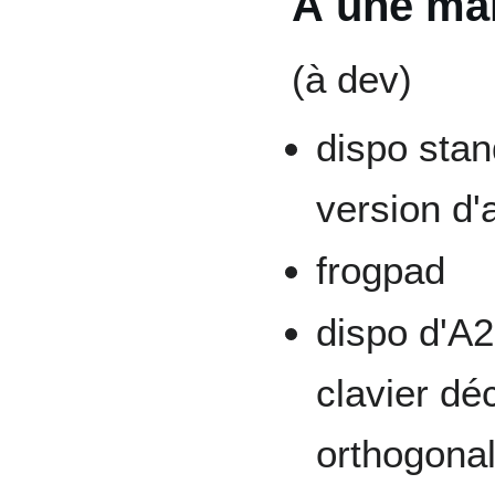
À une ma
(à dev)
dispo stan
version d'
frogpad
dispo d'A2
clavier dé
orthogona