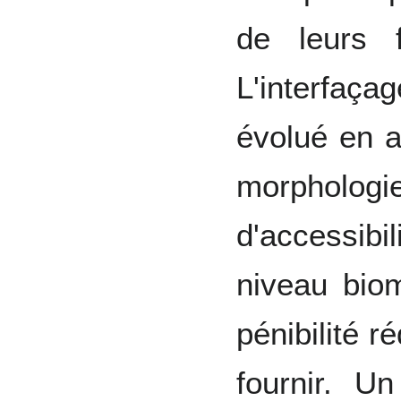
de leurs f
L'interfa
évolué en a
morpholog
d'accessi
niveau bio
pénibilité r
fournir. U