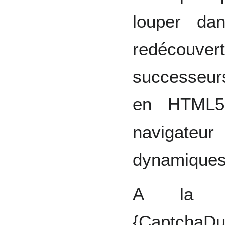
louper dan
redécouver
successeurs
en HTML5
navigateur
dynamiques
A la d
{CaptchaD