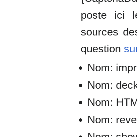
poste ici 
sources des
question
su
Nom: impr
Nom: deck
Nom: HTML
Nom: revea
Nom: show