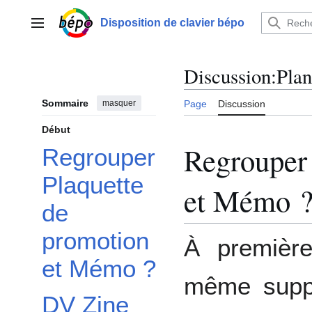
Aller
au
Disposition de clavier bépo
Menu principal
contenu
Discussion
:
Plan
Sommaire
masquer
Page
Discussion
Début
Regrouper 
Regrouper
Plaquette
et Mémo 
de
promotion
À premièr
et Mémo ?
même suppo
DV Zine