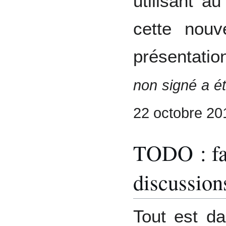
utilisant a
cette nouv
présentatio
non signé a é
22 octobre 201
TODO : fai
discussion
Tout est da