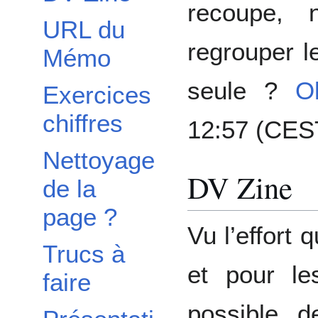
recoupe, 
URL du
regrouper l
Mémo
seule ?
O
Exercices
chiffres
12:57 (CES
Nettoyage
DV Zine
de la
page ?
Vu l’effort q
Trucs à
et pour le
faire
possible 