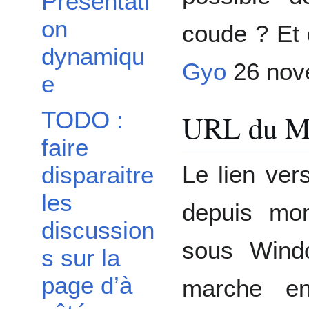
Présentati
on
coude ? Et q
dynamiqu
Gyo
26 nov
e
TODO :
URL du 
faire
Le lien ve
disparaitre
les
depuis mo
discussion
sous Wind
s sur la
page d’à
marche en