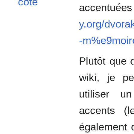
côté
accentuée
y.org/dvor
-m%e9moire
Plutôt que 
wiki, je p
utiliser 
accents (
également d