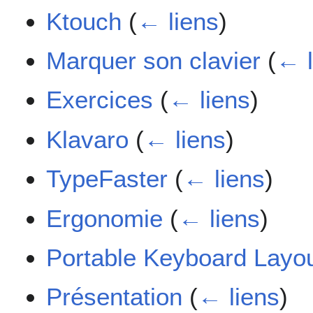
Ktouch
(
← liens
)
Marquer son clavier
(
← l
Exercices
(
← liens
)
Klavaro
(
← liens
)
TypeFaster
(
← liens
)
Ergonomie
(
← liens
)
Portable Keyboard Layo
Présentation
(
← liens
)