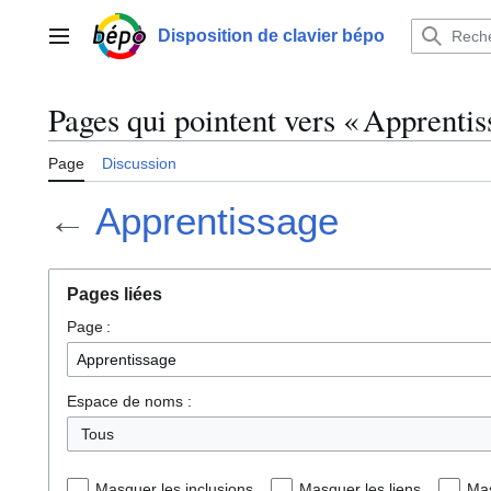
Aller
au
Disposition de clavier bépo
Menu principal
contenu
Pages qui pointent vers « Apprentis
Page
Discussion
←
Apprentissage
Pages liées
Page :
Espace de noms :
Tous
Masquer les inclusions
Masquer les liens
Mas