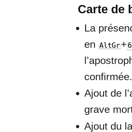
Carte de 
La présen
en
+
AltGr
6
l’apostrop
confirmée
Ajout de l
grave mor
Ajout du l