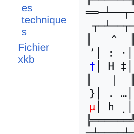
es
══─┴──┬
technique
┬─┴──┬
s
║   ^  
Fichier
’│ : ·│
xkb
†
│ H ‡│
║   |  
}│ . …│
µ
│ h 
̣ 
│
╠══════
═╧════╧