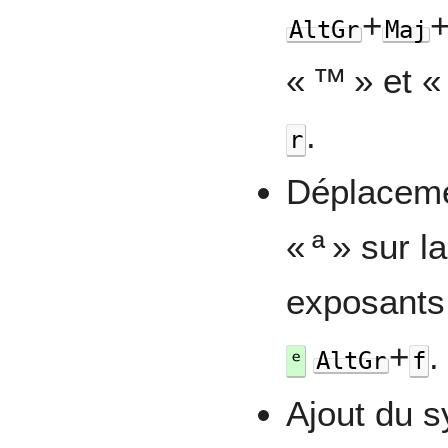
+
AltGr
Maj
« ™ » et «
.
r
Déplacemen
« ª » sur 
exposants
+
.
ᵉ
AltGr
f
Ajout du 