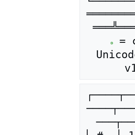
╚══════
═══════
═══╩══
 = 
©
Unicod
┌────┬─
────┬──
───┬──