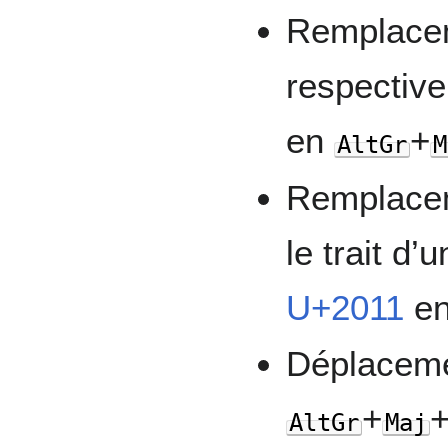
Remplacem
respectiv
en
+
AltGr
M
Remplacem
le trait d’
U+2011
e
Déplacemen
+
AltGr
Maj