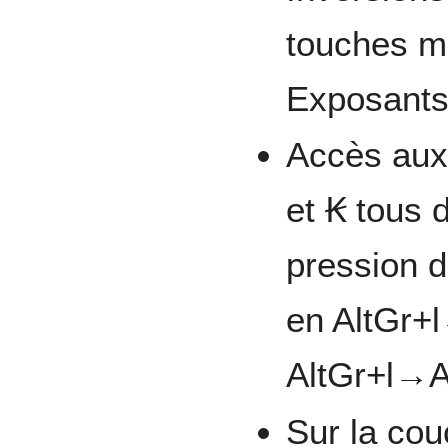
touches mo
Exposant
Accès aux 
et Ꞣ tous 
pression d
en AltGr+
AltGr+l→A
Sur la cou