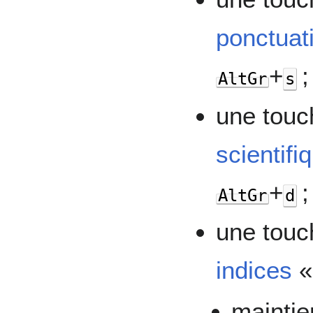
ponctuat
+
;
AltGr
s
une tou
scientifi
+
;
AltGr
d
une tou
indices
maintie