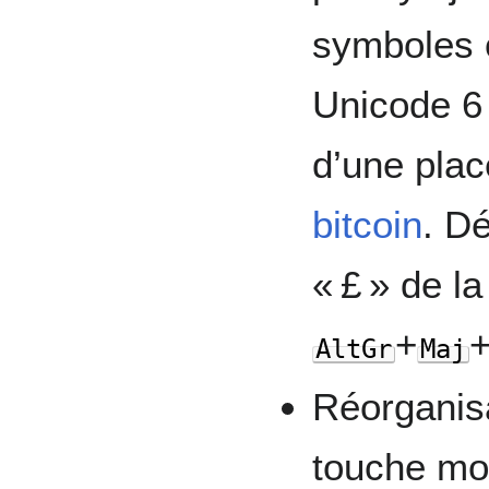
symboles 
Unicode 6 
d’une plac
bitcoin
. D
« £ » de la
+
AltGr
Maj
Réorganisa
touche mo