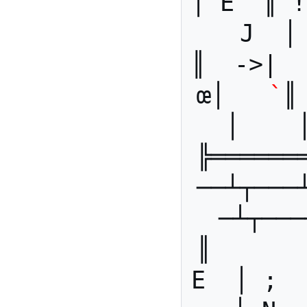
│ È  ║ !
J  │
║  ->|  
œ│   
`
║
│    
╠══════
──┴┬───
─┴┬───
║      
E  │ ;  