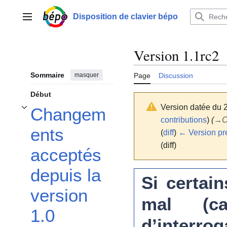
Aller
au
Disposition de clavier bépo
Menu principal
contenu
Version 1.1rc2
Sommaire
masquer
Page
Discussion
Début
Version datée du 
Changem
Afficher / masquer la sous-section Changements acceptés depuis la version 1
contributions
)
(
→
C
ents
(
diff
)
← Version pr
(diff)
acceptés
depuis la
Si certain
version
mal (ca
1.0
d’interrog