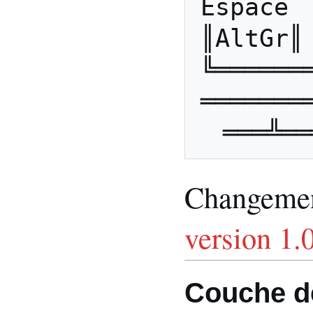
Espace    
║AltGr║
╚══════
═══════
Changement
version 1.
Couche d