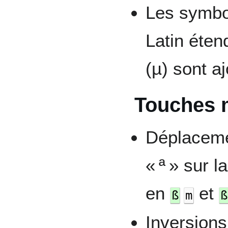
Les symbo
Latin éten
(µ) sont aj
Touches 
Déplacemen
« ª » sur 
en
et
ß
m
ß
Inversion