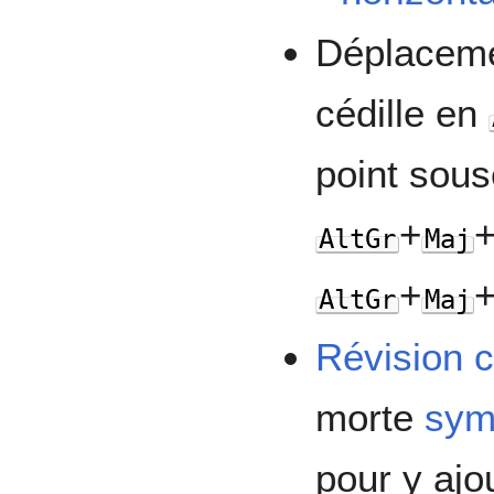
Déplaceme
cédille en
point sous
+
AltGr
Maj
+
AltGr
Maj
Révision 
morte
sym
pour y ajo