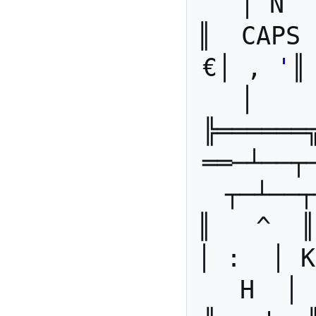
│ N  
║  CAPS 
€│ , 
'
║
│    
╠══════
══─┴──┬
┬─┴──┬
║   ^  ║
│ :  │ K
H  │ 