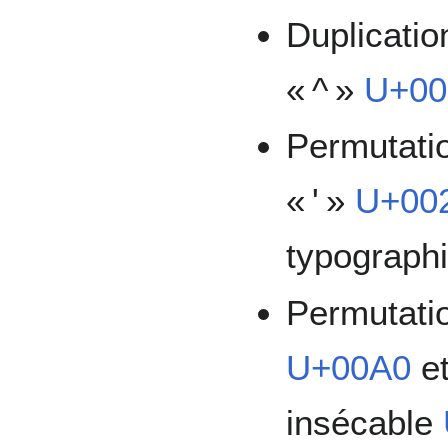
Duplicatio
« ^ »
U+00
Permutatio
« ' »
U+00
typographi
Permutatio
U+00A0
et
insécable