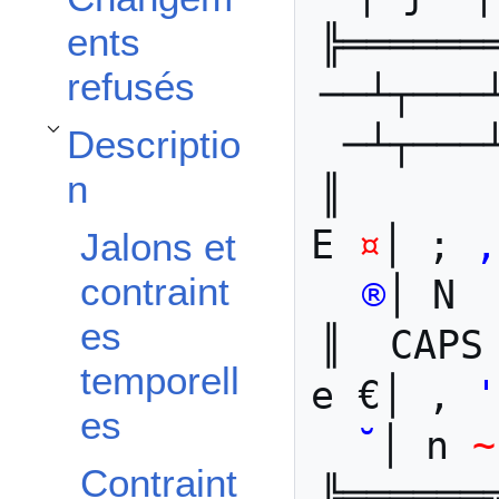
ents
╠══════
refusés
──┴┬───
─┴┬───
Descriptio
Afficher / masquer la sous-section Description
n
║      
E 
¤
│ ; 
,
Jalons et
contraint
®
│ N 
es
║  CAPS
temporell
e €│ , 
'
es
˘
│ n 
~
Contraint
╠══════