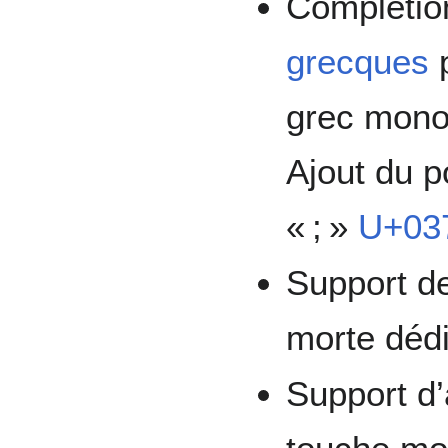
Complétio
grecques
p
grec mono
Ajout du p
« ; »
U+03
Support de
morte déd
Support d’