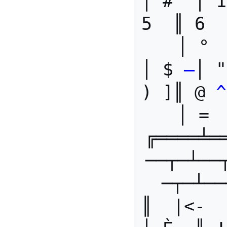
│ #  │ 1
5  ║ 6  
│ ° 
│ $ 
–
│ "
) ]║ @ 
^
│ = 
╔════╧═
──┬─┴──
─┬─┴──
║  |<-  