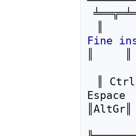
╧══╦═╧
Fine in
║     ║  
║ Ctrl
Espace 
║AltGr║