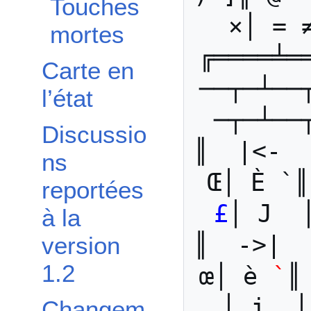
Touches
×│ = 
mortes
╔════╧═
Carte en
──┬─┴──
l’état
─┬─┴──
Discussio
║  |<-  
ns
reportées
£
│ J  
à la
║  ->|  
version
1.2
œ│ è 
`
║
│ j  │
Changem