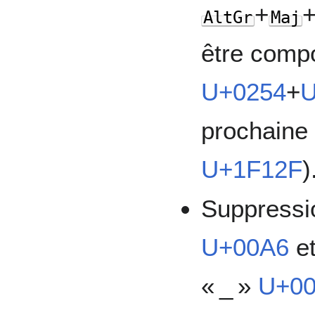
+
AltGr
Maj
être comp
U+0254
+
prochaine
U+1F12F
)
Suppressio
U+00A6
et
« _ »
U+0