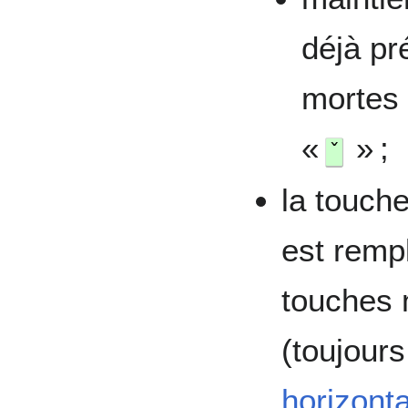
déjà pr
mortes 
«
» ;
ˇ
la touch
est remp
touches
(toujour
horizonta