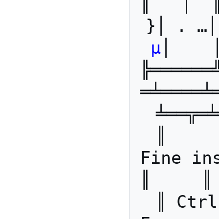
║   |  
}│ . …│
µ
│    
╠══════
═╧════╧
╧══╦═╧
║     
Fine insécable
║     ║
║ Ctrl