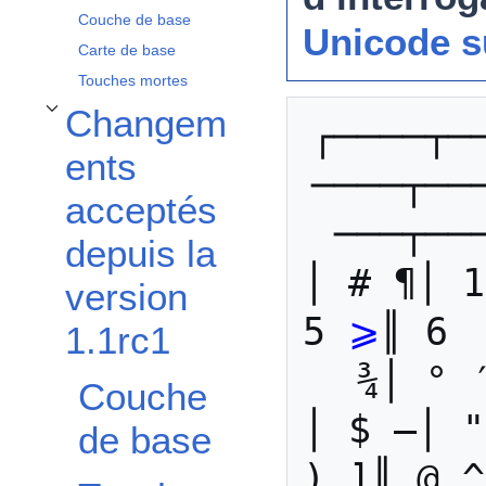
Couche de base
Unicode s
Carte de base
Touches mortes
Changem
Afficher / masquer la sous-section Changements acceptés depuis la version 1
┌────┬─
ents
────┬──
acceptés
───┬──
depuis la
│ # ¶│ 1
version
5 
⩾
║ 6 
1.1rc1
¾│ ° 
Couche
│ $ –│ "
de base
) ]║ @ ^