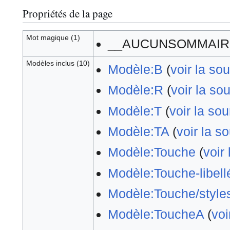
Propriétés de la page
Mot magique (1)
__AUCUNSOMMAIR
Modèles inclus (10)
Modèle:B
(
voir la so
Modèle:R
(
voir la so
Modèle:T
(
voir la so
Modèle:TA
(
voir la s
Modèle:Touche
(
voir
Modèle:Touche-libell
Modèle:Touche/style
Modèle:ToucheA
(
voi