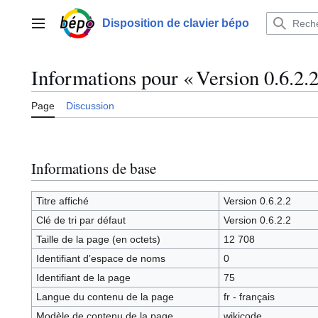
Aller
au
Disposition de clavier bépo
Menu principal
contenu
Informations pour « Version 0.6.2.2
Page
Discussion
Informations de base
Titre affiché
Version 0.6.2.2
Clé de tri par défaut
Version 0.6.2.2
Taille de la page (en octets)
12 708
Identifiant dʼespace de noms
0
Identifiant de la page
75
Langue du contenu de la page
fr - français
Modèle de contenu de la page
wikicode