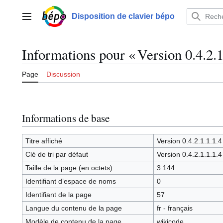
Aller
au
Disposition de clavier bépo
Menu principal
contenu
Informations pour « Version 0.4.2.1
Page
Discussion
Informations de base
Titre affiché
Version 0.4.2.1.1.1.4
Clé de tri par défaut
Version 0.4.2.1.1.1.4
Taille de la page (en octets)
3 144
Identifiant dʼespace de noms
0
Identifiant de la page
57
Langue du contenu de la page
fr - français
Modèle de contenu de la page
wikicode