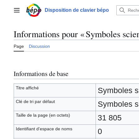
Aller
au
Disposition de clavier bépo
Menu principal
contenu
Informations pour « Symboles scien
Page
Discussion
Informations de base
Titre affiché
Symboles sc
Clé de tri par défaut
Symboles sc
Taille de la page (en octets)
31 805
Identifiant dʼespace de noms
0