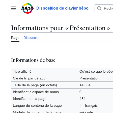
Aller
au
Disposition de clavier bépo
Menu principal
contenu
Informations pour « Présentation »
Page
Discussion
Informations de base
Titre affiché
Qu’est-ce que le bép
Clé de tri par défaut
Présentation
Taille de la page (en octets)
14 634
Identifiant dʼespace de noms
0
Identifiant de la page
484
Langue du contenu de la page
fr - français
Modèle de contenu de la page
wikicode