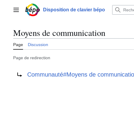
Aller
au
Disposition de clavier bépo
Menu principal
contenu
Moyens de communication
Page
Discussion
Page de redirection
Rediriger vers :
Communauté#Moyens de communicati