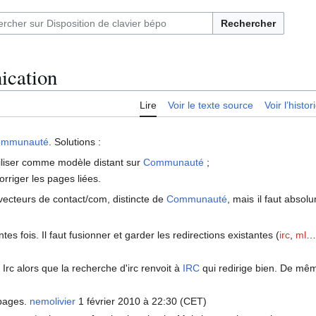
Rechercher
ication
Lire
Voir le texte source
Voir l’histo
ommunauté
. Solutions :
tiliser comme modèle distant sur
Communauté
;
orriger les pages liées.
 vecteurs de contact/com, distincte de
Communauté
, mais il faut absol
s fois. Il faut fusionner et garder les redirections existantes (
irc
,
ml
…
Irc alors que la recherche d'irc renvoit à
IRC
qui redirige bien. De mê
 pages.
nemolivier
1 février 2010 à 22:30 (CET)