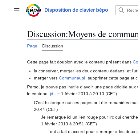
Aller
au
Disposition de clavier bépo
Menu principal
contenu
Discussion
:
Moyens de commun
Page
Discussion
Cette page fait doublon avec le contenu présent dans
C
la conserver, merger les deux contenu dedans, et l'u
merger vers
Communauté
, supprimer cette page et c
Perso, je trouve pas inutile d'avoir une page dédiée aux
le contenu.
jd
-
~
1 février 2010 à 20:10 (CET)
C'est historique oui ces pages ont été remaniées mainte
20:44 (CET)
Je remarque ici un lien rouge pour irc qui cherche 
1 février 2010 à 20:51 (CET)
Tout a fait d’accord pour « merger » les deux