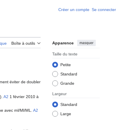
Créer un compte
Se connecter
Apparence
masquer
rique
Boîte à outils
Taille du texte
Petite
Standard
ument éviter de doubler
Grande
Largeur
).
A2
1 février 2010 à
Standard
me avec ml/Ml/ML.
A2
Large