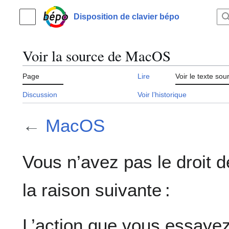
Aller
au
Disposition de clavier bépo
Menu principal
contenu
Voir la source de MacOS
Page
Lire
Voir le texte sou
Discussion
Voir l’historique
←
MacOS
Vous n’avez pas le droit d
la raison suivante :
L’action que vous essayez