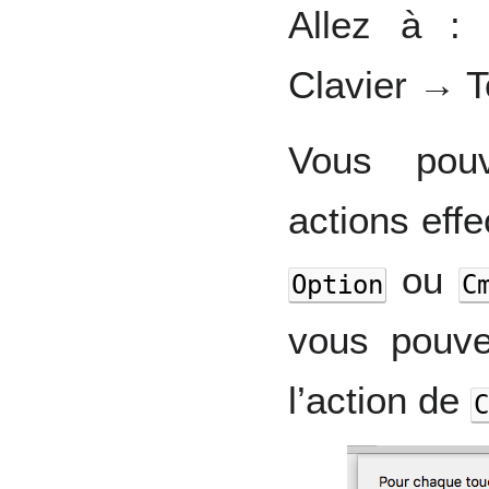
Allez à :
Clavier → T
Vous pouv
actions eff
ou
Option
C
vous pouv
l’action de
C