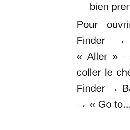
bien pre
Pour ouvr
Finder →
« Aller » 
coller le c
Finder → B
→ « Go to..