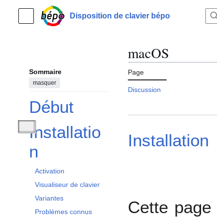
Aller
au
Disposition de clavier bépo
Menu principal
contenu
macOS
Sommaire
Page
masquer
Discussion
Début
Installatio
Afficher / masquer la sous-section Installation
Installation
n
Activation
Visualiseur de clavier
Variantes
Cette page 
Problèmes connus