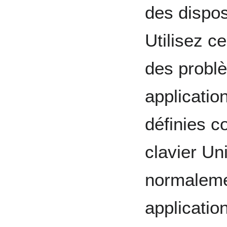
des dispos
Utilisez c
des probl
applicatio
définies 
clavier Un
normaleme
applicatio