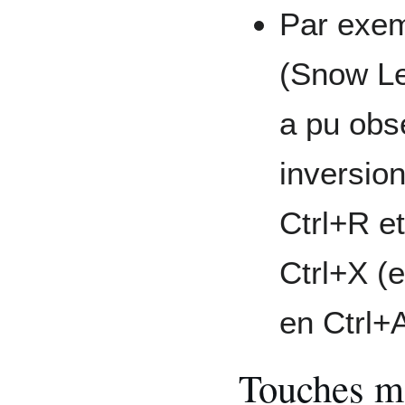
Par exem
(Snow Le
a pu obse
inversion
Ctrl+R et
Ctrl+X (
en Ctrl+A
Touches mo