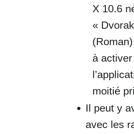
X 10.6 né
« Dvorak
(Roman) 
à activer
l’applica
moitié pr
Il peut y 
avec les r