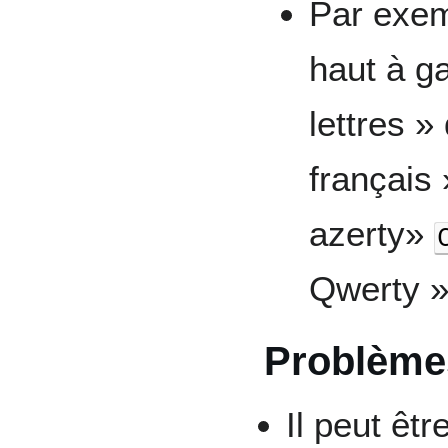
Par exe
haut à g
lettres 
français
azerty»
Qwerty 
Problème
Il peut êt