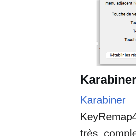
Karabine
Karabiner
KeyRemap4M
très compl