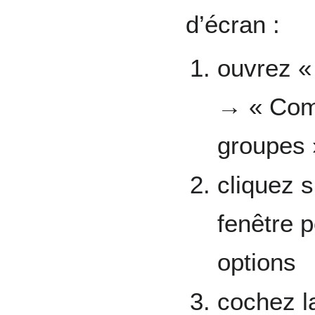
d’écran :
ouvrez «
→ « Comp
groupes 
cliquez 
fenêtre p
options
cochez l