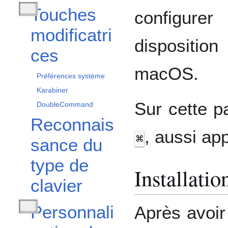
Touches
configure
Afficher / masquer la sous-section Touches modificatrices
modificatri
dispositi
ces
macOS.
Préférences système
Karabiner
Sur cette 
DoubleCommand
Reconnais
, aussi a
⌘
sance du
type de
Installatio
clavier
Personnali
Après avoir
Afficher / masquer la sous-section Personnalisation de la disposition