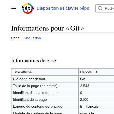
Aller
au
Disposition de clavier bépo
Menu principal
contenu
Informations pour « Git »
Page
Discussion
Informations de base
Titre affiché
Dépôts Git
Clé de tri par défaut
Git
Taille de la page (en octets)
2 543
Identifiant dʼespace de noms
0
Identifiant de la page
2100
Langue du contenu de la page
fr - français
Modèle de contenu de la page
wikicode