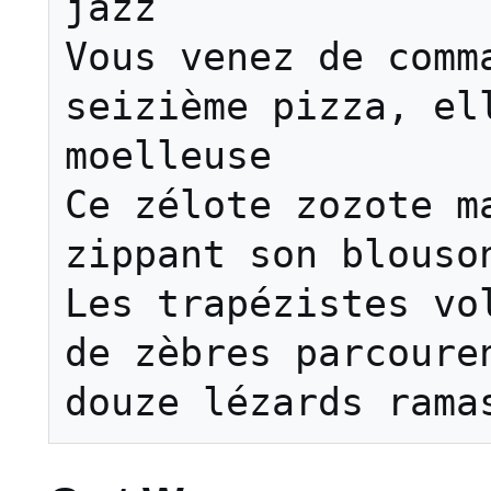
jazz

Vous venez de comma
seizième pizza, ell
moelleuse

Ce zélote zozote ma
zippant son blouson
Les trapézistes vol
de zèbres parcouren