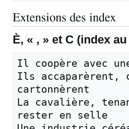
Extensions des index
È, « , » et C (index au
Il coopère avec une
Ils accaparèrent, c
cartonnèrent

La cavalière, tenan
rester en selle

Une industrie céréa