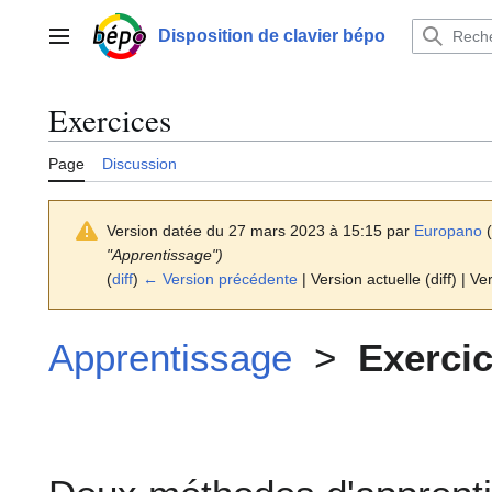
Aller
au
Disposition de clavier bépo
Menu principal
contenu
Exercices
Page
Discussion
Version datée du 27 mars 2023 à 15:15 par
Europano
(
"Apprentissage")
(
diff
)
← Version précédente
| Version actuelle (diff) | Ve
Apprentissage
>
Exerci