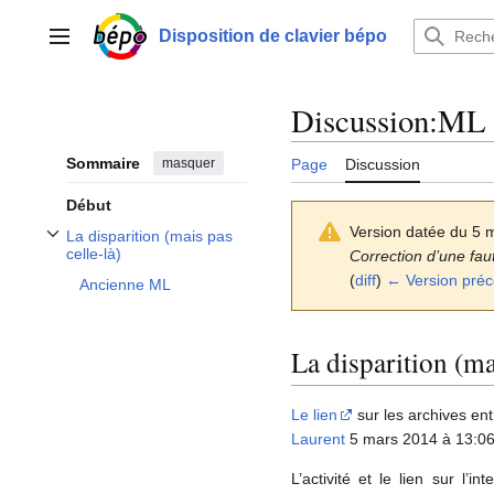
Aller
au
Disposition de clavier bépo
Menu principal
contenu
Discussion
:
ML
Sommaire
masquer
Page
Discussion
Début
Version datée du 5 
La disparition (mais pas
Afficher / masquer la sous-section La disparition (mais pas celle-là)
celle-là)
Correction d’une fau
(
diff
)
← Version pré
Ancienne ML
La disparition (m
Le lien
sur les archives ent
Laurent
5 mars 2014 à 13:0
L’activité et le lien sur l’