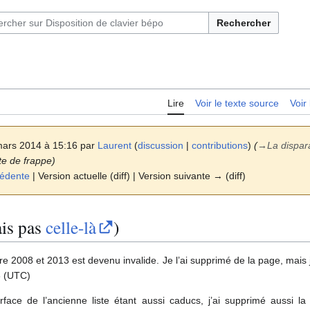
Rechercher
Lire
Voir le texte source
Voir 
mars 2014 à 15:16 par
Laurent
(
discussion
|
contributions
)
(
→
La dispara
te de frappe)
cédente
| Version actuelle (diff) | Version suivante → (diff)
ais pas
celle-là
)
re 2008 et 2013 est devenu invalide. Je l’ai supprimé de la page, mais je
6 (UTC)
interface de l’ancienne liste étant aussi caducs, j’ai supprimé aussi l