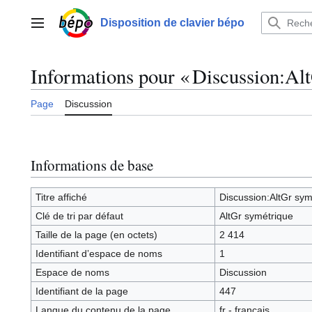
Aller
au
Disposition de clavier bépo
Menu principal
contenu
Informations pour « Discussion:Al
Page
Discussion
Informations de base
Titre affiché
Discussion:AltGr sym
Clé de tri par défaut
AltGr symétrique
Taille de la page (en octets)
2 414
Identifiant dʼespace de noms
1
Espace de noms
Discussion
Identifiant de la page
447
Langue du contenu de la page
fr - français