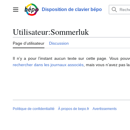
Aller
au
Disposition de clavier bépo
Menu principal
contenu
Utilisateur
:
Sommerluk
Page d’utilisateur
Discussion
Il n’y a pour l’instant aucun texte sur cette page. Vous pou
rechercher dans les journaux associés
, mais vous n’avez pas la
Politique de confidentialité
À propos de bepo.fr
Avertissements