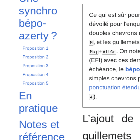
synchro
Ce qui est sûr pour 
bépo-
dévoilé pour l’enq
azerty ?
doubles chevrons
, et les guillem
M
Proposition 1
+
. On not
Maj
AltGr
Proposition 2
(EFI) avec ces dern
Proposition 3
échéance, le
bépo
Proposition 4
simples chevrons 
Proposition 5
ponctuation étendu
En
).
4
pratique
L’ajout de
Notes et
guillemets
référence