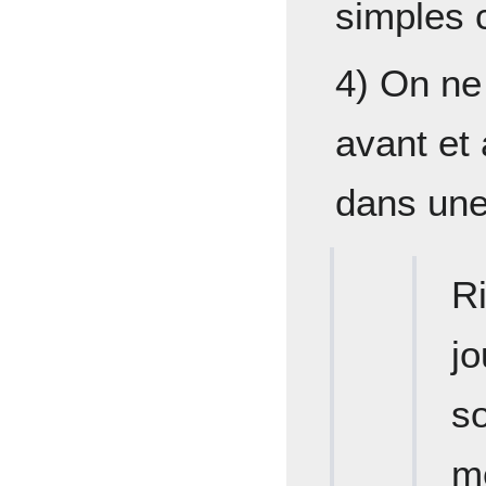
simples c
4) On ne
avant et 
dans une 
R
j
so
mé