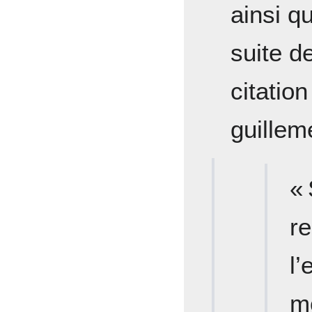
ainsi q
suite d
citatio
guillem
«
r
l
m