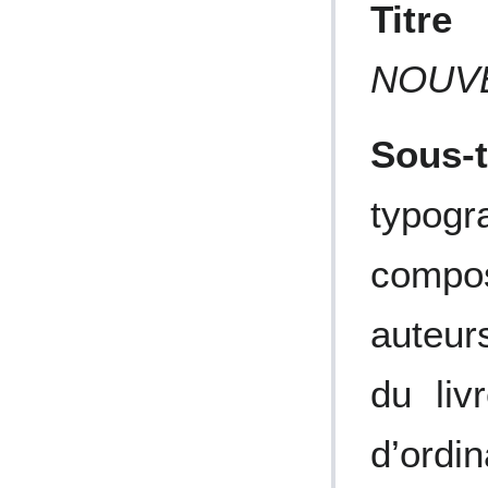
Titre
NOUV
Sous-ti
typo
compos
auteur
du liv
d’ordi