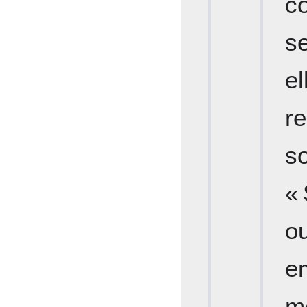
c
s
re
so
«
ou
e