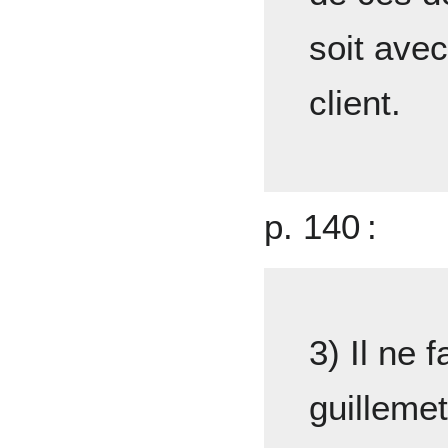
soit avec
client.
p. 140 :
3) Il ne 
guilleme