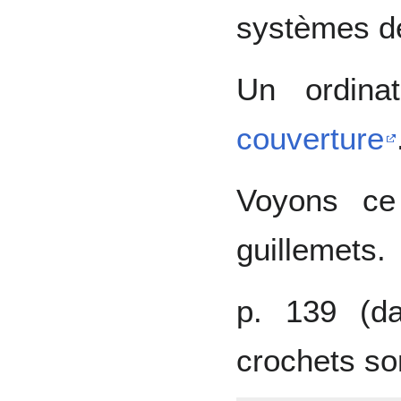
systèmes de
Un ordina
couverture
Voyons ce
guillemets.
p. 139 (da
crochets son