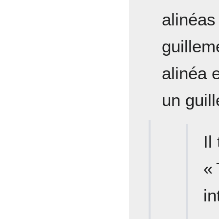
alinéas
guillem
alinéa e
un guill
Il
«
i