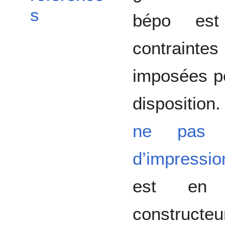
s
bépo est
contraintes
imposées po
disposition.
ne pas m
d’impressio
est en 
construct