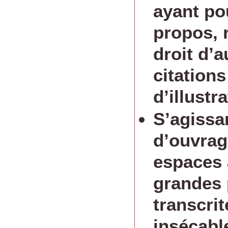
ayant pou
propos, r
droit d’a
citations
d’illustra
S’agissa
d’ouvrag
espaces
grandes 
transcrit
insécabl