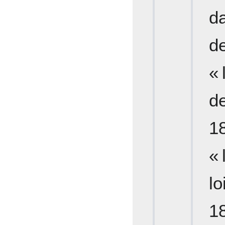
d
d
« 
d
18
«
l
1