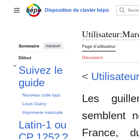
Aller
au
Disposition de clavier bépo
Menu principal
contenu
Utilisateur
:
Marc
Sommaire
masquer
Page d’utilisateur
Discussion
Début
Suivez le
Afficher / masquer la sous-section Suivez le guide
<
Utilisateu
guide
Les guill
Nouveau code typo
Louis Guéry
semblent 
Imprimerie nationale
Latin-1 ou
France, d
CP 1252 ?