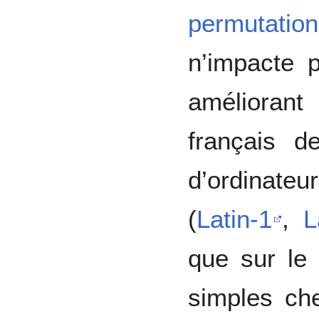
permutati
n’impacte p
amélioran
français de
d’ordinateu
(
Latin-1
,
L
que sur le 
simples ch