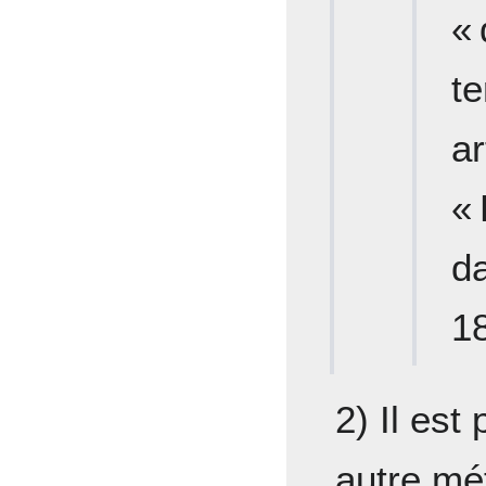
«
t
ar
«
d
1
2) Il est
autre mé