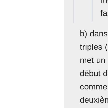
f
b) dans
triples 
met un 
début d
commen
deuxièm