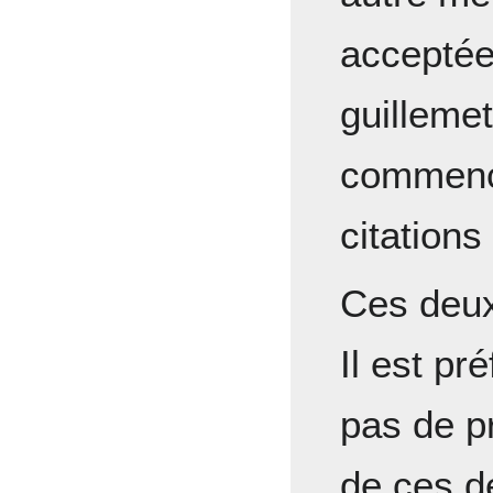
acceptée 
guilleme
commenc
citations
Ces deux
Il est pr
pas de pr
de ces d