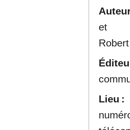
Auteur
et 
Robert
Éditeu
commu
Lieu :
numér