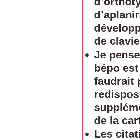
d’orthot
d’aplanir
développ
de clavie
Je pense
bépo est 
faudrait
redispos
suppléme
de la car
Les citat