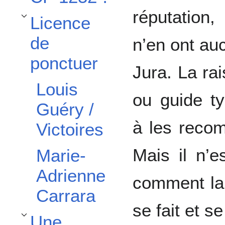
réputation,
Licence
Afficher / masquer la sous-section Licence de ponctuer
de
n’en ont auc
ponctuer
Jura. La ra
Louis
ou guide t
Guéry /
à les reco
Victoires
Mais il n’e
Marie-
Adrienne
comment la 
Carrara
se fait et se
Une
Afficher / masquer la sous-section Une synchro bépo-azerty ?