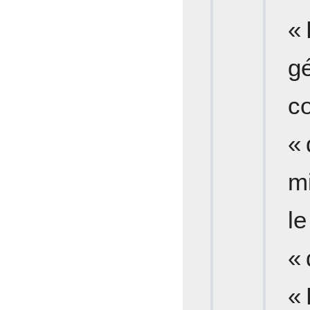
«
g
co
«
m
le
«
«