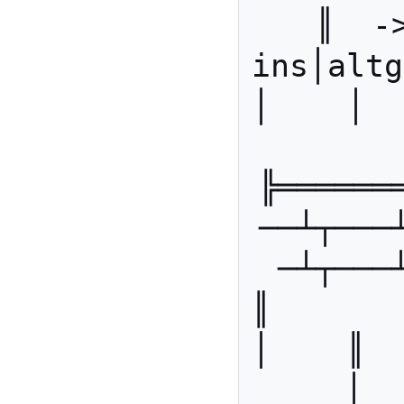
║  -
ins│altg
│    │  
╠══════
──┴┬───
─┴┬───
║        
│    ║   
│  