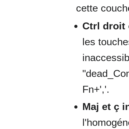
cette couche
Ctrl droi
les touches
inaccessib
"dead_Com
Fn+','.
Maj et ç 
l'homogéné