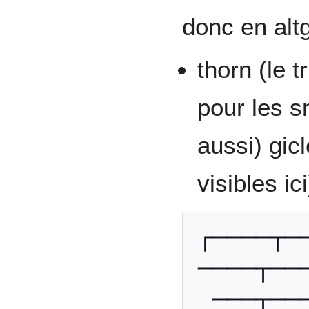
donc en alt
thorn (le t
pour les sm
aussi) gi
visibles ici
┌────┬─
────┬──
───┬──