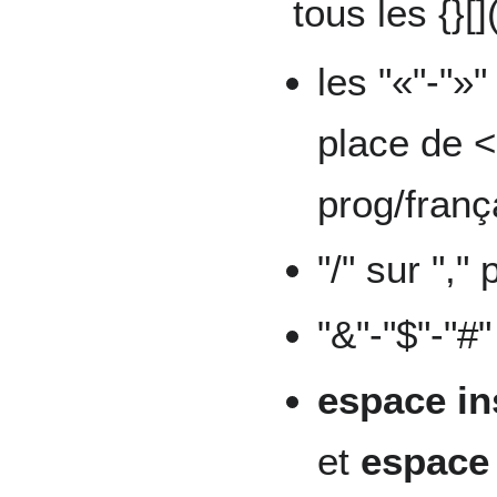
tous les {}[
les "«"-"»
place de 
prog/franç
"/" sur ","
"&"-"$"-"#"
espace in
et
espace 