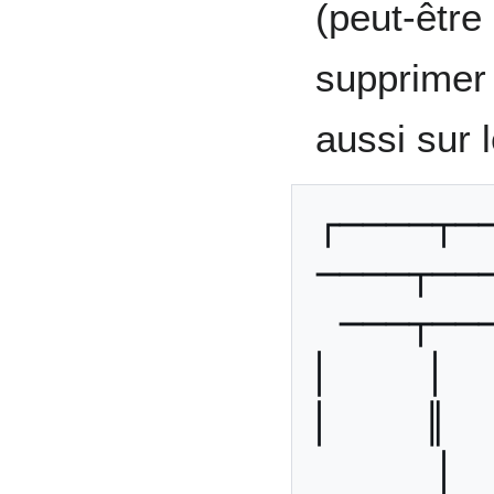
(peut-être
supprimer 
aussi sur 
┌────┬─
────┬──
───┬──
│    │   
│    ║   
│ 