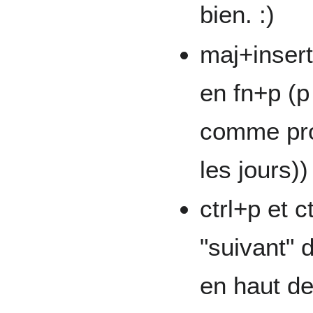
bien. :)
maj+insert 
en fn+p (
comme prou
les jours))
ctrl+p et c
"suivant"
en haut de