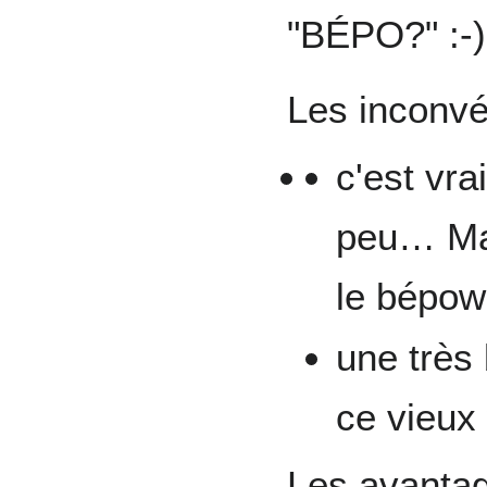
"BÉPO?" :-)
Les inconvé
c'est vr
peu… Mai
le bépow 
une très
ce vieux
Les avantag