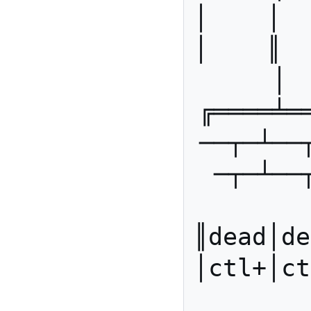
│    │   
│    ║   
│ 
╔════╧═
──┬─┴──
─┬─┴──
║dead│dea
│ctl+│ctl