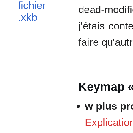
fichier
dead-modif
.xkb
j'étais con
faire qu'aut
Keymap «
w plus pr
Explication