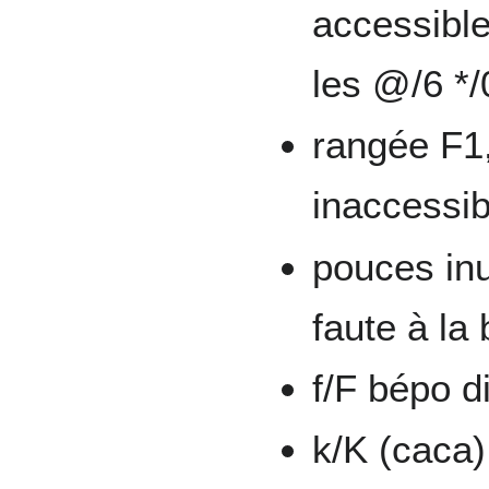
accessible
les @/6 */
rangée F1
inaccessib
pouces inu
faute à la
f/F bépo d
k/K (caca)