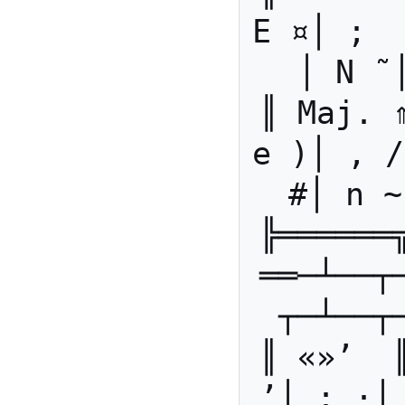
E ¤│ ;  
│ N ˜
║ Maj. 
e )│ , /
#│ n ~
╠══════
══─┴──┬
┬─┴──┬
║ «»’  
’│ : ·│ 