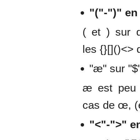
"("-")" en
( et ) sur 
les {}[]()<>
"æ" sur "$
æ est peu u
cas de œ, (e
"<"-">" e