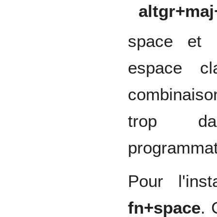
altgr+ma
space et 
espace cl
combinais
trop da
programmat
Pour l'ins
fn+space
. 