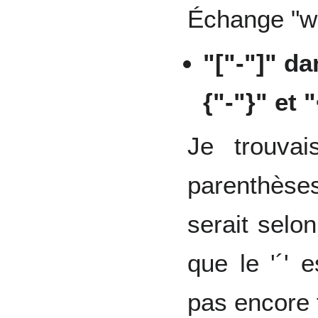
Échange "w"
"["-"]" d
{"-"}" et 
Je trouvai
parenthèses 
serait selon
que le '´' 
pas encore 