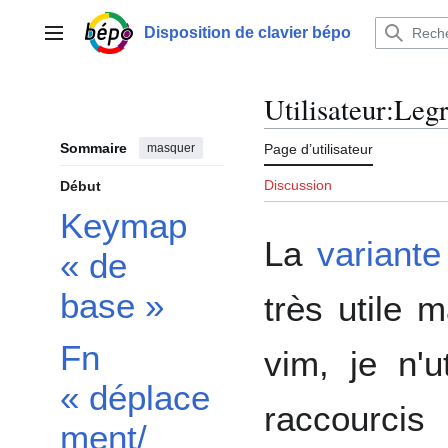
Aller
au
Disposition de clavier bépo
Menu principal
contenu
Utilisateur
:
Legr
Sommaire
masquer
Page d’utilisateur
Discussion
Début
Keymap
La
variant
« de
base »
très utile 
Fn
vim, je n'u
« déplace
raccourci
ment/