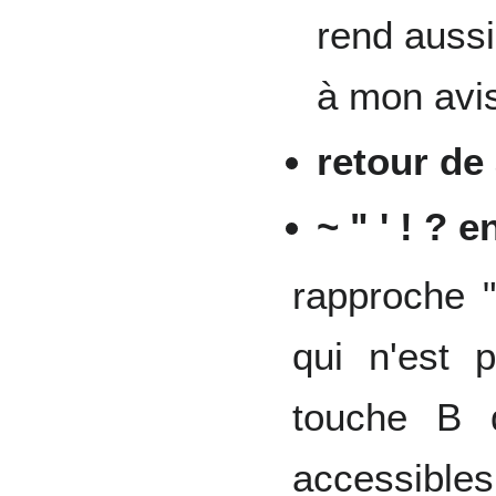
rend aussi
à mon avis
retour de 
~ " ' ! ? e
rapproche "
qui n'est 
touche B d
accessible