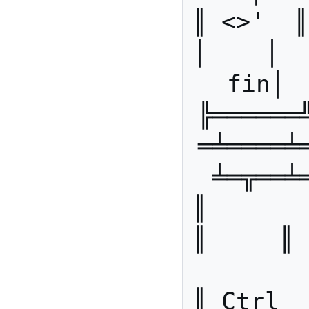
║ <>'  ║ 
│    │  
fin│ 
╠══════
═╧════╧
╧═╦══╧
║       ║      ║ 
║     ║   
║ Ctrl  ║ Al