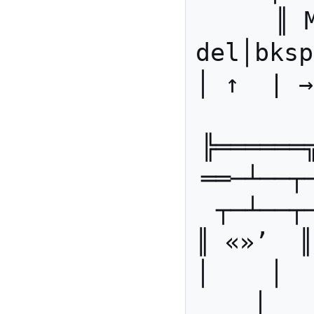
║ 
del│bksp
│ ↑  | → 
╠══════
══─┴──┬
┬─┴──┬
║ «»’  ║d
│    │   
│   