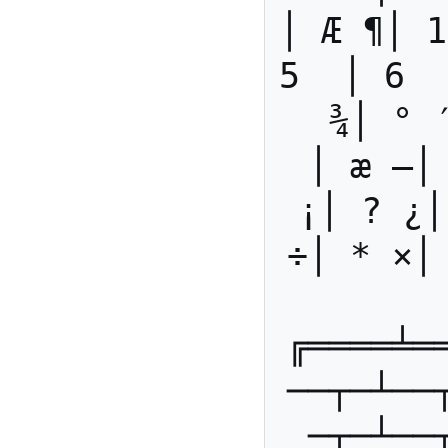
│ Æ ¶│ 1
5  │ 6  
¾│ ° 
│ æ –│
¡│ ? ¿│
÷│ * ×│ =
╔════╧═
──┬─┴──
─┬─┴──