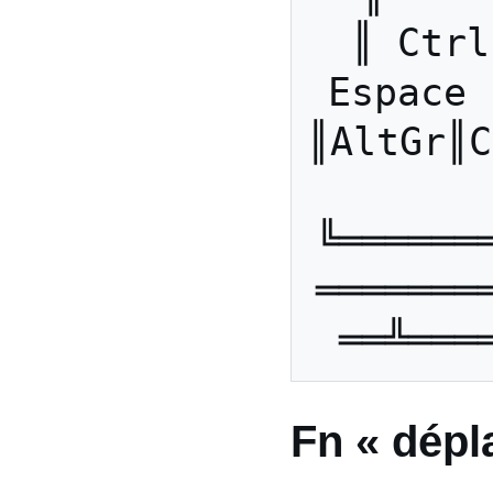
║ Ctrl
Espace  
║AltGr║C
╚══════
═══════
Fn « dépl