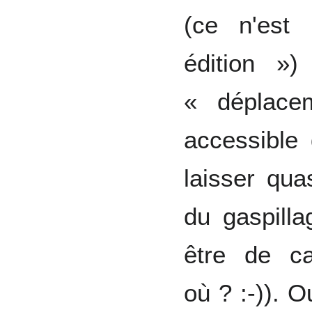
(ce n'est
édition »
« déplacem
accessible 
laisser qua
du gaspilla
être de ca
où ? :-)). O