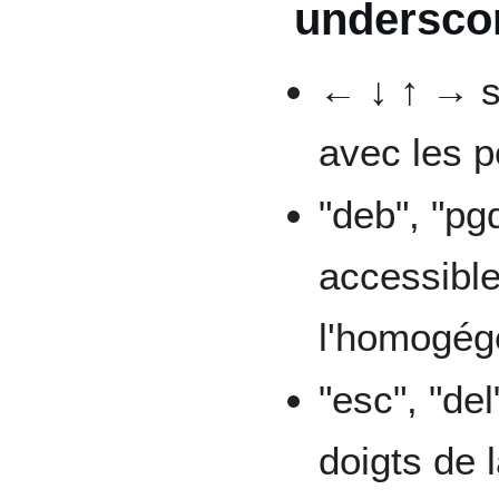
undersco
← ↓ ↑ → so
avec les p
"deb", "pgd
accessible
l'homogégé
"esc", "del
doigts de 