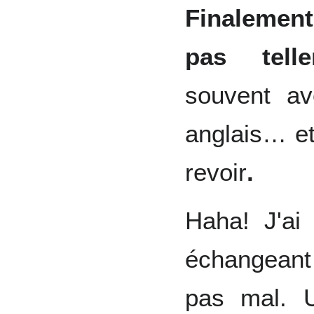
Finalemen
pas telle
souvent a
anglais… et
revoir
.
Haha! J'ai
échangeant "
pas mal. U