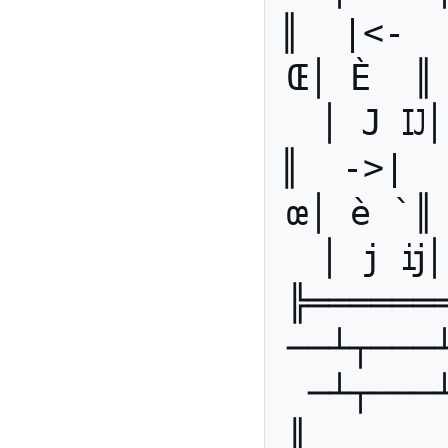
║  |<-  
Œ│ È  ║ 
│ J Ĳ│
║  ->|  
œ│ è `║
│ j ĳ│
╠══════
──┴┬───
─┴┬───
║      