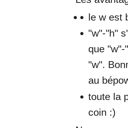
le w est 
"w"-"h" 
que "w"-"
"w". Bon
au bépo
toute la
coin :)