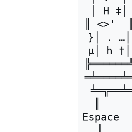
│ H ‡│
║ <>'  
}│ . …│
µ│ h †│
╠══════
═╧════╧
╧═╦══╧
║     
Espace   
║    