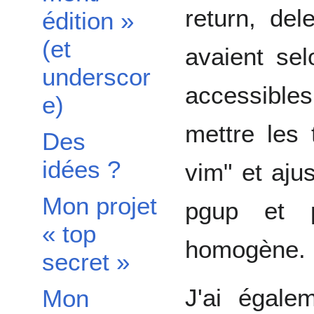
return, de
édition »
(et
avaient sel
underscor
accessible
e)
mettre les 
Des
idées ?
vim" et ajus
Mon projet
pgup et 
« top
homogène.
secret »
J'ai égale
Mon