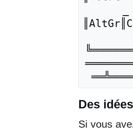
_             
║AltGr║C
╚══════
═══════
Des idées
Si vous ave