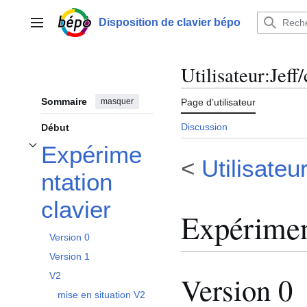
Aller
au
Disposition de clavier bépo
Menu principal
contenu
Utilisateur
:
Jeff
Sommaire
masquer
Page d’utilisateur
Discussion
Début
Expérime
Afficher / masquer la sous-section Expérimentation clavier
<
Utilisateur
ntation
clavier
Expérimen
Version 0
Version 1
Version 0
V2
mise en situation V2