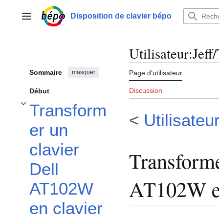
Aller
au
Disposition de clavier bépo
Menu principal
contenu
Utilisateur
:
Jeff
Sommaire
masquer
Page d’utilisateur
Discussion
Début
Transform
Afficher / masquer la sous-section Transformer un clavier Dell AT102W en clavi
<
Utilisateur
er un
clavier
Transforme
Dell
AT102W en
AT102W
en clavier