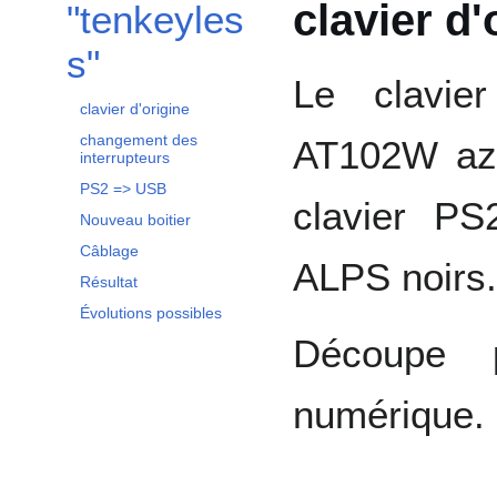
clavier d'
"tenkeyles
s"
Le clavie
clavier d'origine
changement des
AT102W aze
interrupteurs
PS2 => USB
clavier PS
Nouveau boitier
Câblage
ALPS noirs.
Résultat
Évolutions possibles
Découpe 
numérique.