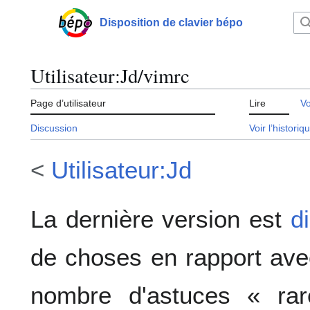
Aller
au
Disposition de clavier bépo
Menu principal
contenu
Utilisateur
:
Jd/vimrc
Page d’utilisateur
Lire
Vo
Discussion
Voir l’historiq
<
Utilisateur:Jd
La dernière version est
d
de choses en rapport ave
nombre d'astuces « rar