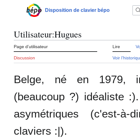
Aller
au
Disposition de clavier bépo
Menu principal
contenu
Utilisateur
:
Hugues
Page d’utilisateur
Lire
Vo
Discussion
Voir l’historiq
Belge, né en 1979, i
(beaucoup ?) idéaliste :)
asymétriques (c'est-à-
claviers :|).