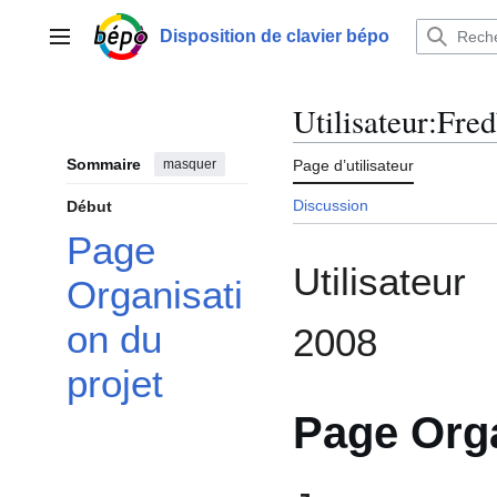
Aller
au
Disposition de clavier bépo
Menu principal
contenu
Utilisateur
:
Fre
Sommaire
masquer
Page d’utilisateur
Discussion
Début
Page
Utilisateu
Organisati
on du
2008
projet
Page Orga