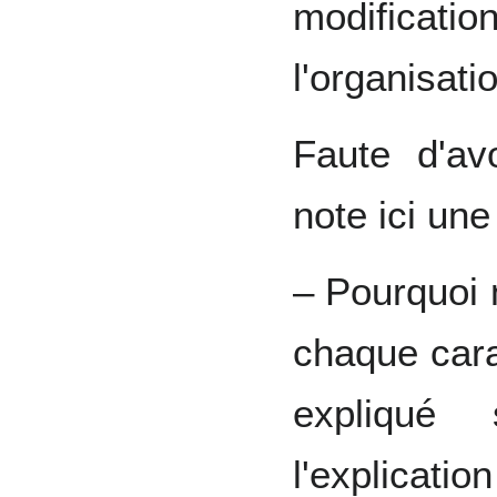
modific
l'organisati
Faute d'av
note ici une
– Pourquoi 
chaque cara
expliqué 
l'explicatio