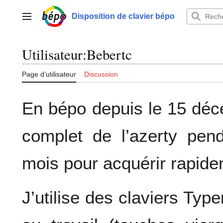
Aller
au
Disposition de clavier bépo
Menu principal
contenu
Utilisateur
:
Bebertc
Page d’utilisateur
Discussion
En bépo depuis le 15 dé
complet de l’azerty pen
mois pour acquérir rapid
J’utilise des claviers Typ