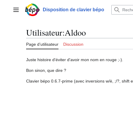
Aller
au
Disposition de clavier bépo
Menu principal
contenu
Utilisateur
:
Aldoo
Page d’utilisateur
Discussion
Juste histoire d'éviter d'avoir mon nom en rouge ;-).
Bon sinon, que dire ?
Clavier bépo 0.6.7-prime (avec inversions w/è, ;/?, shift 