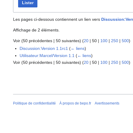
Lister
Les pages ci-dessous contiennent un lien vers
Discussion:Vers
Affichage de 2 éléments.
Voir (
50 précédentes
|
50 suivantes
) (
20
|
50
|
100
|
250
|
500
)
Discussion:Version 1.1rc1
(
← liens
)
Utilisateur:Marcel/Version 1.1
(
← liens
)
Voir (
50 précédentes
|
50 suivantes
) (
20
|
50
|
100
|
250
|
500
)
Politique de confidentialité
À propos de bepo.fr
Avertissements