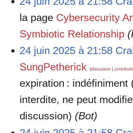
24 juin 2025 à 21:58
Cra
la page
Cybersecurity An
Symbiotic Relationship
(
24 juin 2025 à 21:58
Cra
SungPetherick
discussion
contributi
expiration :
indéfiniment
interdite, ne peut modifi
discussion)
(Bot)
24 juin 2025 à 21:58
Cra