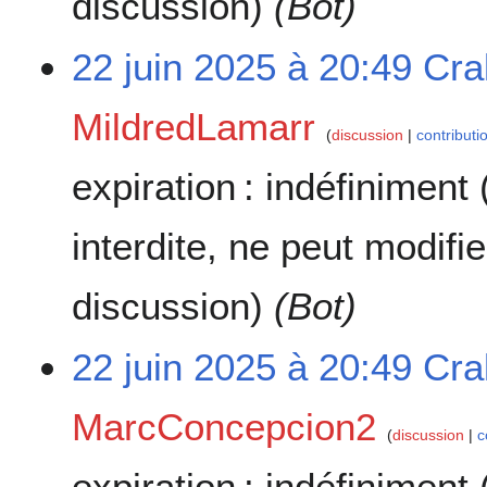
discussion)
(Bot)
22 juin 2025 à 20:49
Cra
MildredLamarr
discussion
contributi
expiration :
indéfiniment
interdite, ne peut modifi
discussion)
(Bot)
22 juin 2025 à 20:49
Cra
MarcConcepcion2
discussion
c
expiration :
indéfiniment