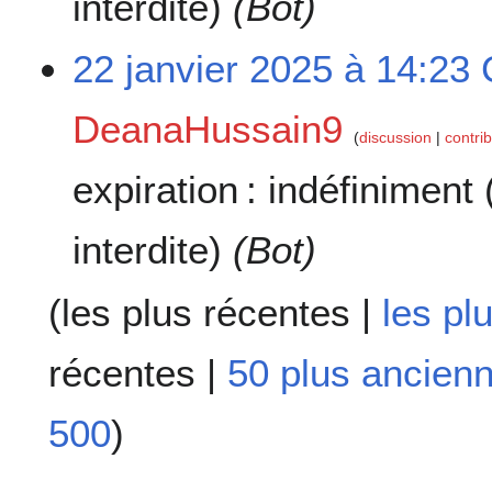
interdite)
(Bot)
22 janvier 2025 à 14:23
DeanaHussain9
discussion
contri
expiration :
indéfiniment
interdite)
(Bot)
(
les plus récentes
|
les pl
récentes
|
50 plus ancien
500
)