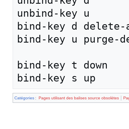
unbind-key d

unbind-key u

bind-key d delete-a
bind-key u purge-de
bind-key t down

bind-key s up
Catégories
:
Pages utilisant des balises source obsolètes
Pag