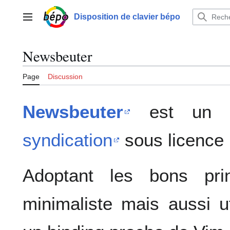
Aller
au
Disposition de clavier bépo
Menu principal
contenu
Newsbeuter
Page
Discussion
Newsbeuter
est u
syndication
sous licence 
Adoptant les bons pri
minimaliste mais aussi u