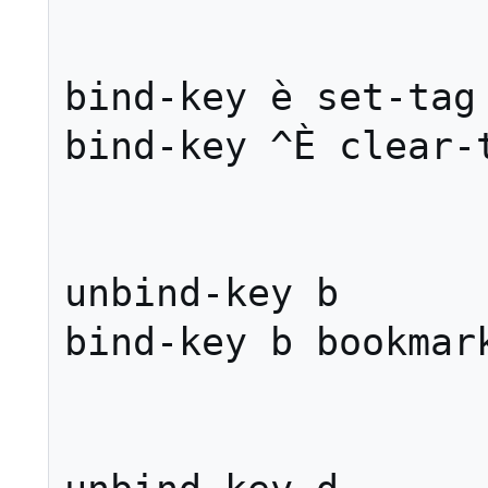
bind-key è set-tag

bind-key ^È clear-t
unbind-key b

bind-key b bookmark