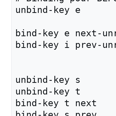
unbind-key e

bind-key e next-unr
bind-key i prev-unr
unbind-key s

unbind-key t

bind-key t next 

bind-key s prev
