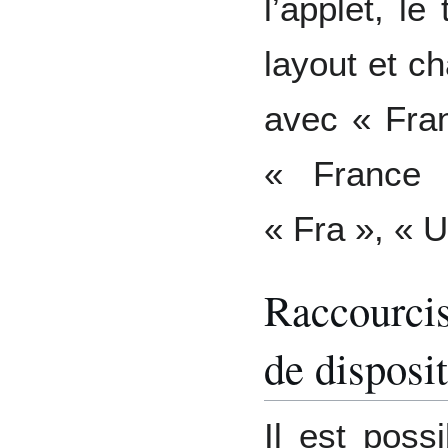
l’applet, le
layout et c
avec « Fran
« France 
« Fra », « 
Raccourcis
de disposi
Il est poss