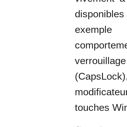
disponibl
exemple 
comportem
verrouil
(CapsLock),
modificate
touches Wi