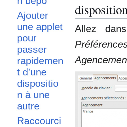
n bépo
dispositio
Ajouter
une applet
Allez da
pour
Préféren
passer
Agenceme
rapidemen
t d’une
dispositio
n à une
autre
Raccourci