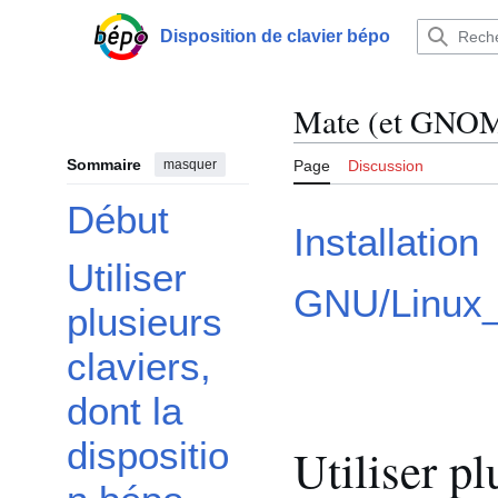
Aller
au
Disposition de clavier bépo
Menu principal
contenu
Mate (et GNO
Sommaire
masquer
Page
Discussion
Début
Installation
Utiliser
GNU/Linux_
plusieurs
claviers,
dont la
dispositio
Utiliser pl