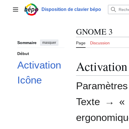
Aller
au
Disposition de clavier bépo
Menu principal
contenu
GNOME 3
Sommaire
masquer
Page
Discussion
Début
Activation
Activation
Icône
Paramètre
Texte → « 
ergonomique