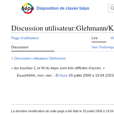
Aller
au
Disposition de clavier bépo
Menu principal
contenu
Discussion utilisateur
:
Glehmann/Ki
Page d’utilisateur
Lire
Vo
Discussion
Voir l’historiq
<
Discussion utilisateur:Glehmann
« les touches Ç et W du bépo sont très difficiles d'accès. »
Euuuhhhhh, non, rien. :-D
Kaze
20 juillet 2008 à 19:04 (CE
La dernière modification de cette page a été faite le 20 juillet 2008 à 19:04