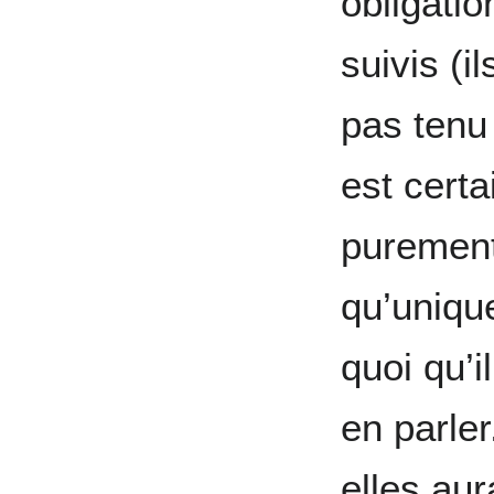
obligatio
suivis (i
pas tenu
est certa
purement
qu’uniqu
quoi qu’i
en parler
elles aur