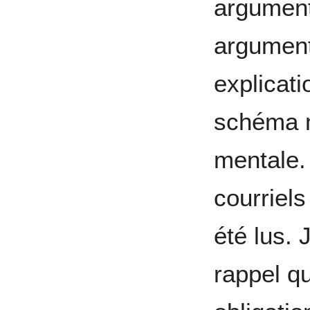
argumen
argument
explicat
schéma m
mentale.
courriels
été lus. 
rappel q