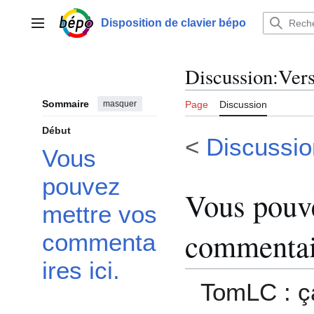
Aller
au
Disposition de clavier bépo
Menu principal
contenu
Discussion
:
Vers
Sommaire
masquer
Page
Discussion
Début
<
Discussio
Vous
pouvez
Vous pouv
mettre vos
commentair
commenta
ires ici.
TomLC
: ç