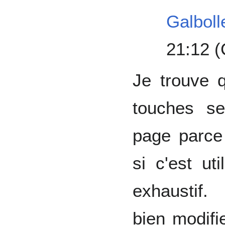
Galboll
21:12 
Je trouve 
touches se
page parc
si c'est ut
exhaustif.
bien modifi