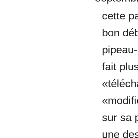
cette p
bon déb
pipeau-
fait plu
«téléch
«modifi
sur sa 
une des