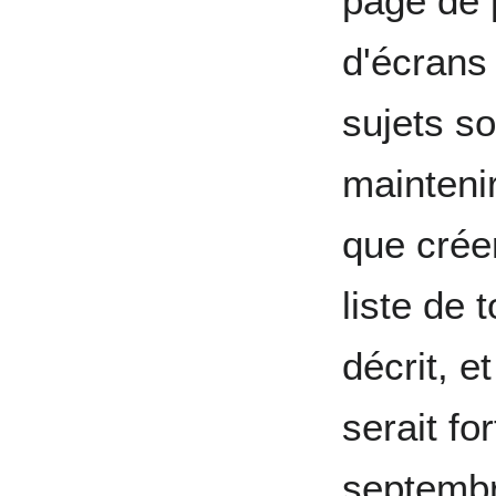
page de 
d'écrans
sujets soi
maintenir
que crée
liste de 
décrit, e
serait for
septembr