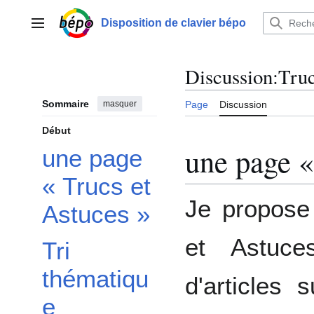
Aller
au
Disposition de clavier bépo
Menu principal
contenu
Discussion
:
Truc
Sommaire
masquer
Page
Discussion
Début
une page «
une page
« Trucs et
Je propose
Astuces »
et Astuce
Tri
thématiqu
d'articles 
e