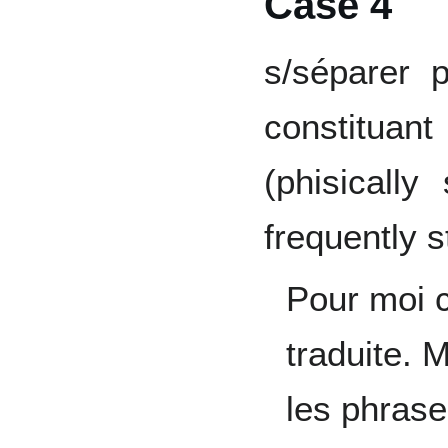
Case 4
s/séparer 
constitua
(phisicall
frequently 
Pour moi c
traduite. 
les phras