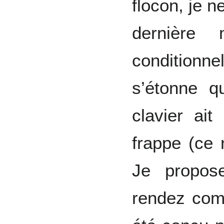
flocon, je n
dernière 
conditionne
s’étonne q
clavier ait
frappe (ce 
Je propos
rendez co