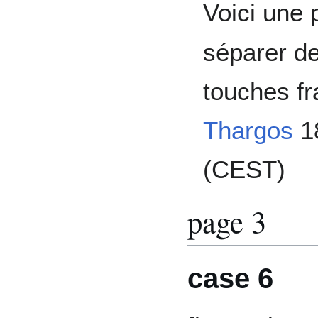
Voici une 
séparer d
touches f
Thargos
1
(CEST)
page 3
case 6