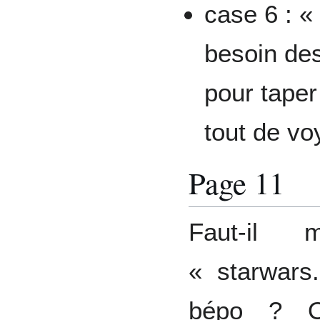
case 6 : «
besoin des
pour taper
tout de vo
Page 11
Faut-il 
« starwars
bépo ? O