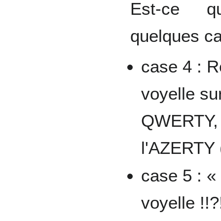
Est-ce qu
quelques ca
case 4 : R
voyelle su
QWERTY, e
l'AZERTY (e
case 5 : «
voyelle !!?