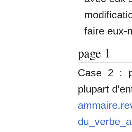
modificati
faire eux
page 1
Case 2 : p
plupart d'en
ammaire.re
du_verbe_a