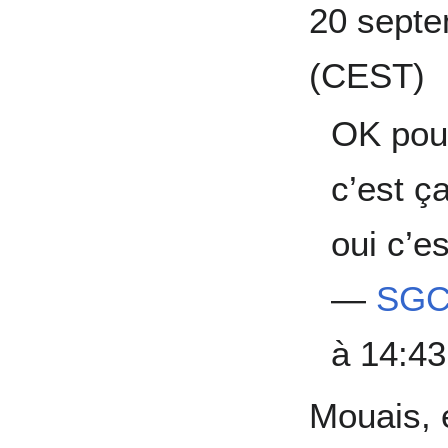
20 septe
(CEST)
OK pour
c’est ç
oui c’es
—
SGC
à 14:4
Mouais, e