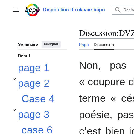
Aller
au
Disposition de clavier bépo
Menu principal
contenu
Discussion
:
DVZ
Sommaire
masquer
Page
Discussion
Début
Non, pas 
page 1
« coupure de
page 2
Afficher / masquer la sous-section page 2
terme « cé
Case 4
page 3
poésie, pa
Afficher / masquer la sous-section page 3
case 6
c’est bien 