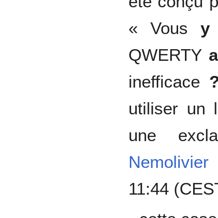
été conçu p
« Vous
y
QWERTY
a
inefficace
utiliser un
une excla
Nemolivier
11:44 (CES