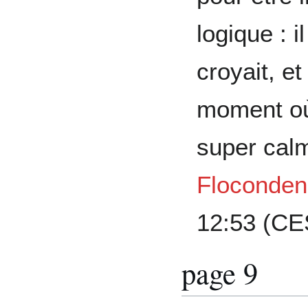
logique : i
croyait, et
moment où i
super calm
Floconden
12:53 (CE
page 9