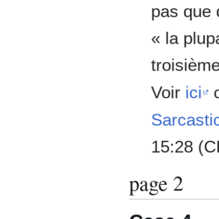
pas que d
« la plup
troisième
Voir
ici
Sarcasti
15:28 (
page 2