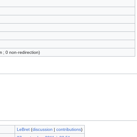
n ; 0 non-redirection)
LeBret
(
discussion
|
contributions
)