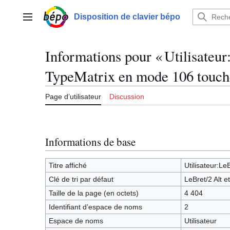
Aller
au
Disposition de clavier bépo
Menu principal
contenu
Informations pour « Utilisateur
TypeMatrix en mode 106 touch
Page d’utilisateur
Discussion
Informations de base
Titre affiché
Utilisateur:L
Clé de tri par défaut
LeBret/2 Alt 
Taille de la page (en octets)
4 404
Identifiant dʼespace de noms
2
Espace de noms
Utilisateur