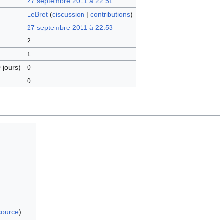
27 septembre 2011 à 22:51
LeBret
(
discussion
|
contributions
)
27 septembre 2011 à 22:53
2
1
 jours)
0
0
)
)
 source
)