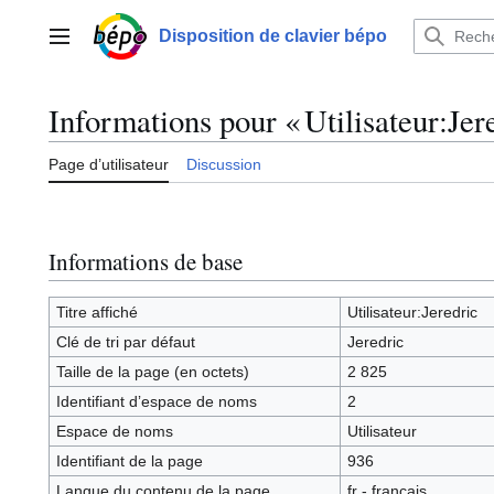
Aller
au
Disposition de clavier bépo
Menu principal
contenu
Informations pour « Utilisateur:Jer
Page d’utilisateur
Discussion
Informations de base
Titre affiché
Utilisateur:Jeredric
Clé de tri par défaut
Jeredric
Taille de la page (en octets)
2 825
Identifiant dʼespace de noms
2
Espace de noms
Utilisateur
Identifiant de la page
936
Langue du contenu de la page
fr - français