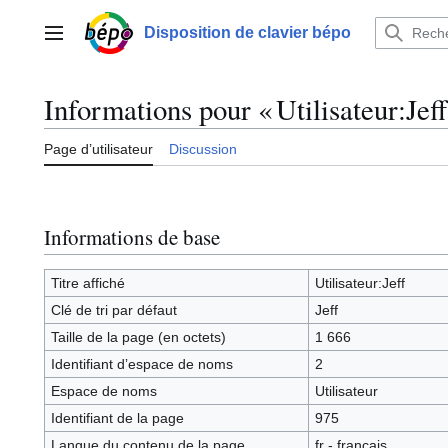
Aller
au
Disposition de clavier bépo
Menu principal
contenu
Informations pour « Utilisateur:Jeff
Page d’utilisateur
Discussion
Informations de base
Titre affiché
Utilisateur:Jeff
Clé de tri par défaut
Jeff
Taille de la page (en octets)
1 666
Identifiant dʼespace de noms
2
Espace de noms
Utilisateur
Identifiant de la page
975
Langue du contenu de la page
fr - français