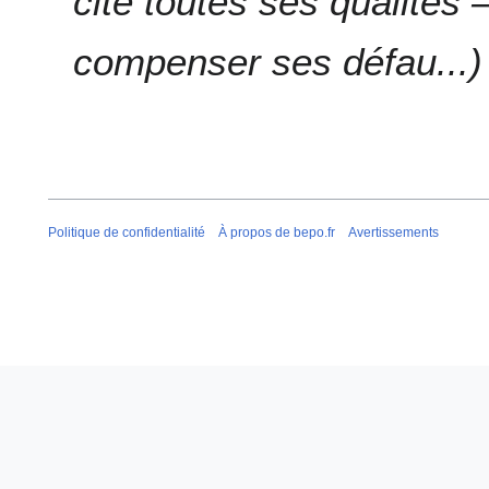
cité toutes ses qualités 
0
8
compenser ses défau...
Politique de confidentialité
À propos de bepo.fr
Avertissements