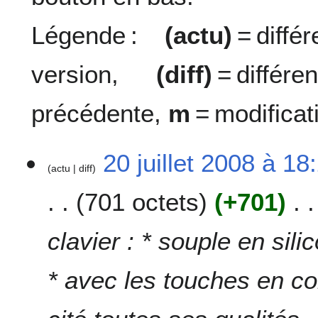
Légende :
(actu)
= diff
version,
(diff)
= diffé
précédente,
m
= modificat
2
20 juillet 2008 à 18
actu
diff
0
j
701 octets
+701
u
i
l
clavier : * souple en sili
l
e
* avec les touches en co
t
2
0