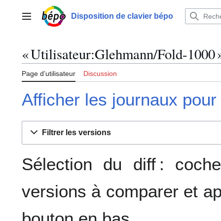
Aller
au
Disposition de clavier bépo
Menu principal
contenu
« Utilisateur:Glehmann/Fold-1000 » 
Page d’utilisateur
Discussion
Afficher les journaux pour
Filtrer les versions
Sélection du diff : coc
versions à comparer et ap
bouton en bas.