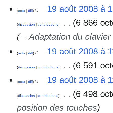
o
19 août 2008 à 
d
actu
diff
i
f
6 866 oct
i
discussion
contributions
c
→
Adaptation du clavier 
a
t
i
19 août 2008 à 1
o
actu
diff
n
6 591 oct
s
discussion
contributions
19 août 2008 à 1
actu
diff
6 498 oct
discussion
contributions
position des touches