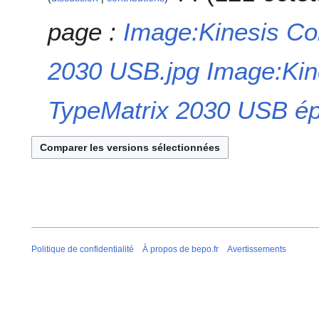
n
t
i
r
i
f
page :
Image:Kinesis Co
é
o
i
s
n
c
2030 USB.jpg
Image:Kin
u
s
a
m
t
é
i
TypeMatrix 2030 USB ép
d
o
e
n
s
s
m
o
d
i
f
i
Politique de confidentialité
À propos de bepo.fr
Avertissements
c
a
t
i
o