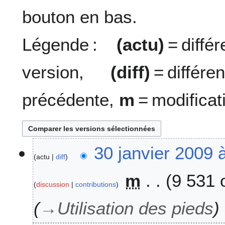
bouton en bas.
Légende :
(actu)
= diff
version,
(diff)
= diffé
précédente,
m
= modificat
3
30 janvier 2009 
actu
diff
0
j
m
9 531 
a
discussion
contributions
n
v
→
Utilisation des pieds
i
e