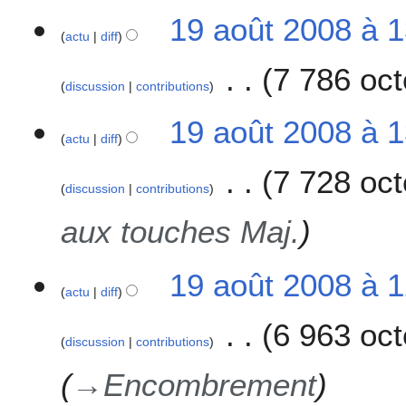
19 août 2008 à 
actu
diff
7 786 oct
discussion
contributions
A
19 août 2008 à 
u
actu
diff
c
7 728 oct
u
discussion
contributions
n
r
aux touches Maj.
é
s
u
19 août 2008 à 1
actu
diff
m
é
6 963 oct
d
discussion
contributions
e
s
→
Encombrement
m