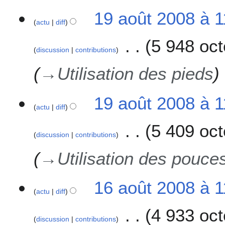
19 août 2008 à 1
actu
diff
5 948 oct
discussion
contributions
→
Utilisation des pieds
19 août 2008 à 1
actu
diff
5 409 oct
discussion
contributions
→
Utilisation des pouce
1
16 août 2008 à 1
actu
diff
6
a
4 933 oct
o
discussion
contributions
û