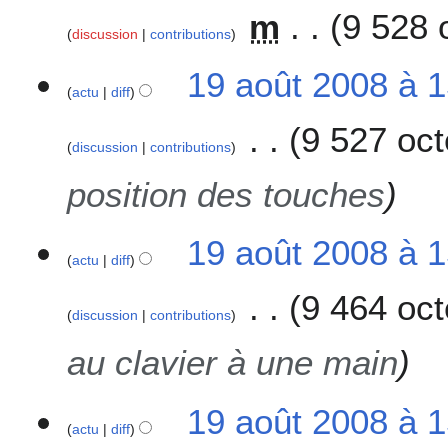
m
9 528 
discussion
contributions
A
1
19 août 2008 à 
u
actu
diff
9
c
a
9 527 oct
u
o
discussion
contributions
n
û
r
t
position des touches
é
2
s
0
u
19 août 2008 à 
0
actu
diff
m
8
é
9 464 oct
d
discussion
contributions
e
s
au clavier à une main
m
o
19 août 2008 à 
d
actu
diff
i