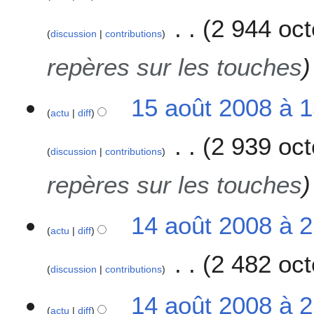
2 944 oct
discussion
contributions
repères sur les touches
15 août 2008 à 
actu
diff
2 939 oct
discussion
contributions
repères sur les touches
1
14 août 2008 à 
actu
diff
4
a
2 482 oct
o
discussion
contributions
û
A
t
14 août 2008 à 
u
2
actu
diff