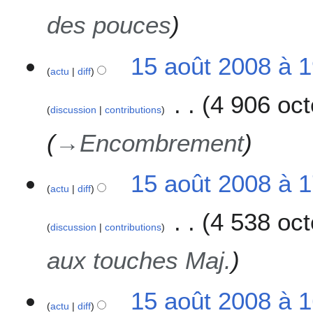
t
des pouces
2
0
1
15 août 2008 à 
0
actu
diff
5
8
a
4 906 oct
o
discussion
contributions
û
t
→
Encombrement
2
0
15 août 2008 à 
0
actu
diff
8
4 538 oct
discussion
contributions
aux touches Maj.
15 août 2008 à 
actu
diff