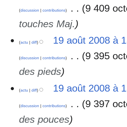
f
9 409 oct
i
discussion
contributions
c
touches Maj.
a
t
i
19 août 2008 à 
o
actu
diff
n
9 395 oct
s
discussion
contributions
des pieds
19 août 2008 à 
actu
diff
9 397 oct
discussion
contributions
des pouces