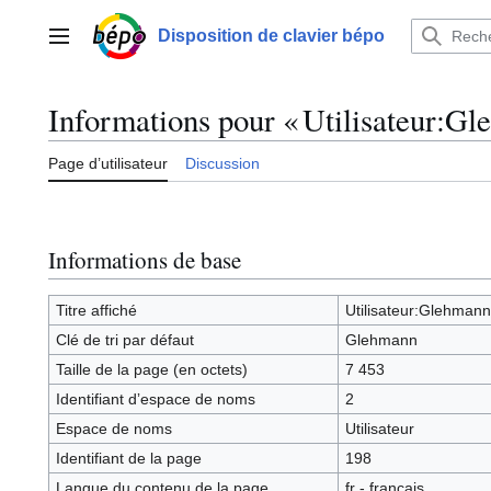
Aller
au
Disposition de clavier bépo
Menu principal
contenu
Informations pour « Utilisateur:Gl
Page d’utilisateur
Discussion
Informations de base
Titre affiché
Utilisateur:Glehmann
Clé de tri par défaut
Glehmann
Taille de la page (en octets)
7 453
Identifiant dʼespace de noms
2
Espace de noms
Utilisateur
Identifiant de la page
198
Langue du contenu de la page
fr - français