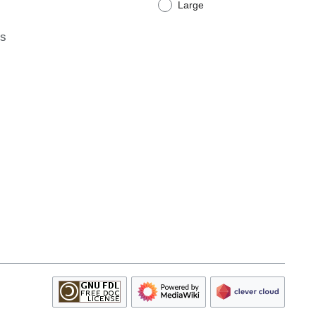
Large
ts