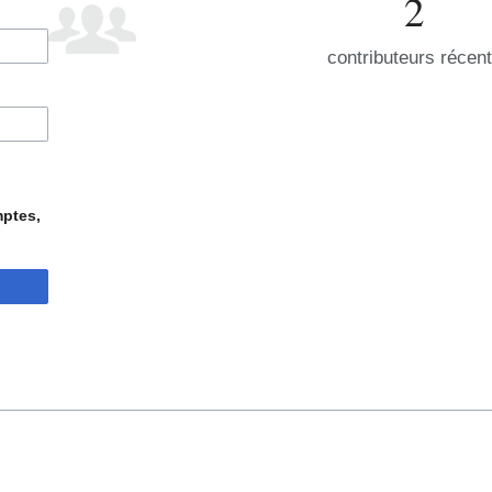
2
contributeurs récen
mptes,