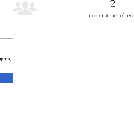
2
contributeurs récen
mptes,