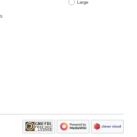
Large
ts