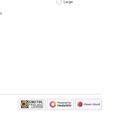
Large
ts