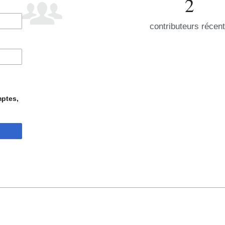
2
contributeurs récen
mptes,