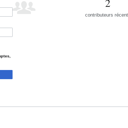
2
contributeurs récen
mptes,