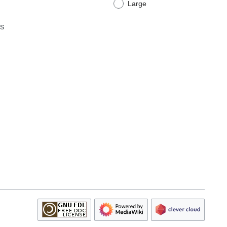
Large
ts